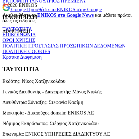
ΕΚΠΟΜΠΗ
ΙΑΝΟΥΑΡΙΟΣ
ΠΡΕΜΙΕΡΑ
© 2026 ENIKOS
Google
Προσθέστε το ENIKOS στην Google
Ακολουθήστε το
ENIKOS στο Google News
και μάθετε πρώτοι
ΠΛΟΗΓΗΣΗ
όλες τις ειδήσεις.
ΤΑΥΤΟΤΗΤΑ
ΔΙΑΦΗΜΙΣΗ
ΕΠΙΚΟΙΝΩΝΙΑ
ΟΡΟΙ ΧΡΗΣΗΣ
ΠΟΛΙΤΙΚΗ ΠΡΟΣΤΑΣΙΑΣ ΠΡΟΣΩΠΙΚΩΝ ΔΕΔΟΜΕΝΩΝ
ΠΟΛΙΤΙΚΗ COOKIES
Κρατική Διαφήμιση
ΤΑΥΤΟΤΗΤΑ
Εκδότης:
Νίκος Χατζηνικολάου
Γενικός Διευθυντής - Διαχειριστής:
Μάνος Νιφλής
Διευθύντρια Σύνταξης:
Στεφανία Κασίμη
Ιδιοκτησία - Δικαιούχος domain:
ENIKOS AE
Νόμιμος Εκπρόσωπος:
Στέργιος Χατζηνικολάου
Επωνυμία:
ΕΝΙΚΟΣ ΥΠΗΡΕΣΙΕΣ ΔΙΑΔΙΚΤΥΟΥ ΑΕ