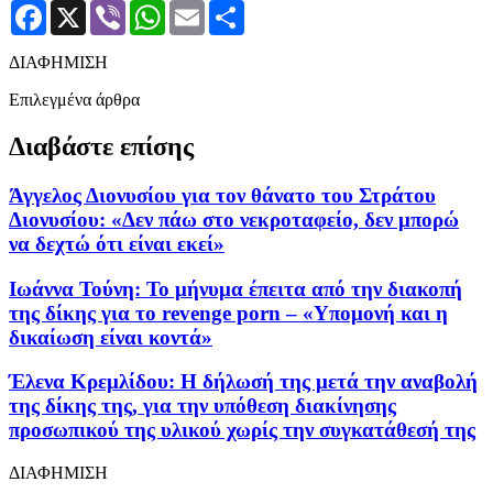
Facebook
X
Viber
WhatsApp
Email
Μοιραστείτε
ΔΙΑΦΗΜΙΣΗ
Επιλεγμένα άρθρα
Διαβάστε επίσης
Άγγελος Διονυσίου για τον θάνατο του Στράτου
Διονυσίου: «Δεν πάω στο νεκροταφείο, δεν μπορώ
να δεχτώ ότι είναι εκεί»
Ιωάννα Τούνη: Το μήνυμα έπειτα από την διακοπή
της δίκης για το revenge porn – «Υπομονή και η
δικαίωση είναι κοντά»
Έλενα Κρεμλίδου: Η δήλωσή της μετά την αναβολή
της δίκης της, για την υπόθεση διακίνησης
προσωπικού της υλικού χωρίς την συγκατάθεσή της
ΔΙΑΦΗΜΙΣΗ