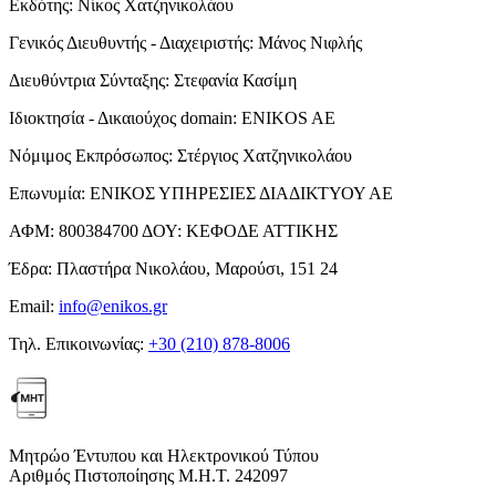
Εκδότης:
Νίκος Χατζηνικολάου
Γενικός Διευθυντής - Διαχειριστής:
Μάνος Νιφλής
Διευθύντρια Σύνταξης:
Στεφανία Κασίμη
Ιδιοκτησία - Δικαιούχος domain:
ENIKOS AE
Νόμιμος Εκπρόσωπος:
Στέργιος Χατζηνικολάου
Επωνυμία:
ΕΝΙΚΟΣ ΥΠΗΡΕΣΙΕΣ ΔΙΑΔΙΚΤΥΟΥ ΑΕ
ΑΦΜ:
800384700
ΔΟΥ:
ΚΕΦΟΔΕ ΑΤΤΙΚΗΣ
Έδρα:
Πλαστήρα Νικολάου, Μαρούσι, 151 24
Email:
info@enikos.gr
Τηλ. Επικοινωνίας:
+30 (210) 878-8006
Μητρώο Έντυπου και Ηλεκτρονικού Τύπου
Αριθμός Πιστοποίησης Μ.Η.Τ. 242097