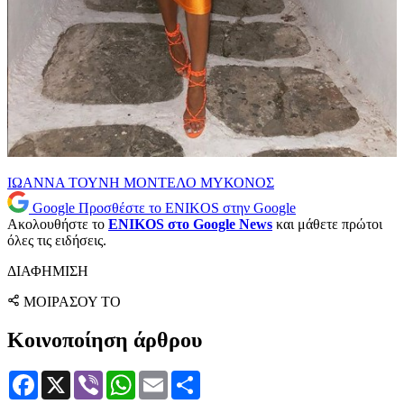
ΙΩΑΝΝΑ ΤΟΥΝΗ
ΜΟΝΤΕΛΟ
ΜΥΚΟΝΟΣ
Google
Προσθέστε το ENIKOS στην Google
Ακολουθήστε το
ENIKOS στο Google News
και μάθετε πρώτοι
όλες τις ειδήσεις.
ΔΙΑΦΗΜΙΣΗ
ΜΟΙΡΑΣΟΥ ΤΟ
Κοινοποίηση άρθρου
Facebook
X
Viber
WhatsApp
Email
Μοιραστείτε