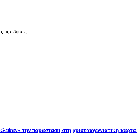
 τις ειδήσεις.
κλεψαν» την παράσταση στη χριστουγεννιάτικη κάρτα