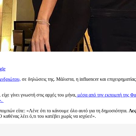
gle
Ανδριώτου,
σε δηλώσεις της. Μάλιστα, η influencer και επιχειρηματία
είχε γίνει γνωστή στις αρχές του μήνα,
μέσα από την εκπομπή της Φα
».
ομπών είπε: «Λένε ότι το κάνουμε όλο αυτό για τη δημοσιότητα.
Λες
 καθένας λέει ό,τι του κατέβει χωρίς να ισχύει!».