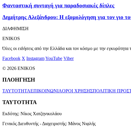
Φανταστική συνταγή για παραδοσιακές δίπλες
Δημήτρης Αλεξάνδρου: Η εξομολόγηση για τον γιο του
ΔΙΑΦΗΜΙΣΗ
ENIKOS
Όλες οι ειδήσεις από την Ελλάδα και τον κόσμο με την εγκυρότητα τ
Facebook
X
Instagram
YouTube
Viber
© 2026 ENIKOS
ΠΛΟΗΓΗΣΗ
ΤΑΥΤΟΤΗΤΑ
ΕΠΙΚΟΙΝΩΝΙΑ
ΟΡΟΙ ΧΡΗΣΗΣ
ΠΟΛΙΤΙΚΗ ΠΡΟΣ
ΤΑΥΤΟΤΗΤΑ
Εκδότης:
Νίκος Χατζηνικολάου
Γενικός Διευθυντής - Διαχειριστής:
Μάνος Νιφλής