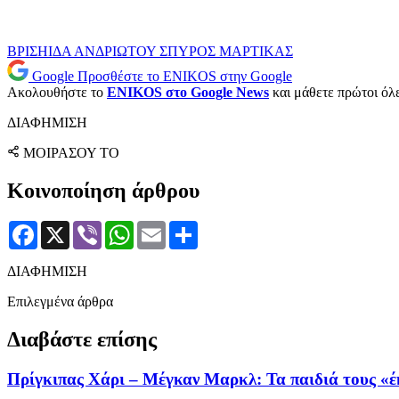
ΒΡΙΣΗΙΔΑ ΑΝΔΡΙΩΤΟΥ
ΣΠΥΡΟΣ ΜΑΡΤΙΚΑΣ
Google
Προσθέστε το ENIKOS στην Google
Ακολουθήστε το
ENIKOS στο Google News
και μάθετε πρώτοι όλες
ΔΙΑΦΗΜΙΣΗ
ΜΟΙΡΑΣΟΥ ΤΟ
Κοινοποίηση άρθρου
Facebook
X
Viber
WhatsApp
Email
Μοιραστείτε
ΔΙΑΦΗΜΙΣΗ
Επιλεγμένα άρθρα
Διαβάστε επίσης
Πρίγκιπας Χάρι – Μέγκαν Μαρκλ: Τα παιδιά τους «έ