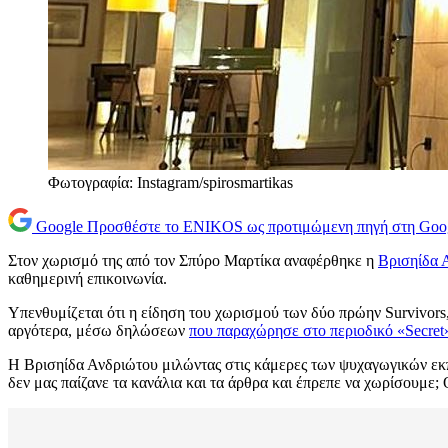
Φωτογραφία: Instagram/spirosmartikas
Google
Προσθέστε το ENIKOS ως προτιμώμενη πηγή στη Goo
Στον χωρισμό της από τον Σπύρο Μαρτίκα αναφέρθηκε η
Βρισηίδα 
καθημερινή επικοινωνία.
Υπενθυμίζεται ότι η είδηση του χωρισμού των δύο πρώην Survivors, 
αργότερα, μέσω δηλώσεων
που παραχώρησε στο περιοδικό «Secret
Η Βρισηίδα Ανδριώτου μιλώντας στις κάμερες των ψυχαγωγικών εκπ
δεν μας παίζανε τα κανάλια και τα άρθρα και έπρεπε να χωρίσουμε; Ο