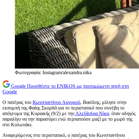
Φωτογραφία: Instagram/alexandra.nika
Google
Προσθέστε το ENIKOS ως προτιμώμενη πηγή στη
Google
Ο πατέρας του
Κωνσταντίνου Αργυρού
, Βασίλης, μίλησε στην
εκπομπή της Φαίης Σκορδά για το περιστατικό που συνέβη το
απόγευμα της Κυριακής (9/2) με την
Αλεξάνδρα Νίκα,
όταν οδηγός
παραλίγο να την παρασύρει ενώ περπατούσε μαζί με το μωρό της
στο Κολωνάκι.
Αναφερόμενος στο περιστατικό, ο πατέρας του Κωνσταντίνου