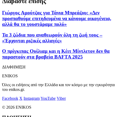
Διαβάστε επίσης
Γιώργος Αμούτζας για Τάνια Μπρεάζου: «Δεν
προσπαθούμε επιτηδευμένα να κάνουμε οικογένεια,
αλλά θα το γουστάραμε πολύ»
Τα 3 ζώδια που αναθεωρούν όλη τη ζωή τους –
«Έρχονται ριζικές αλλαγές»
Ο πρίγκιπας Ουίλιαμ και η Κέιτ Μίντλετον δεν θα
παραστούν στα βραβεία BAFTA 2025
ΔΙΑΦΗΜΙΣΗ
ENIKOS
Όλες οι ειδήσεις από την Ελλάδα και τον κόσμο με την εγκυρότητα
του enikos.gr.
Facebook
X
Instagram
YouTube
Viber
© 2026 ENIKOS