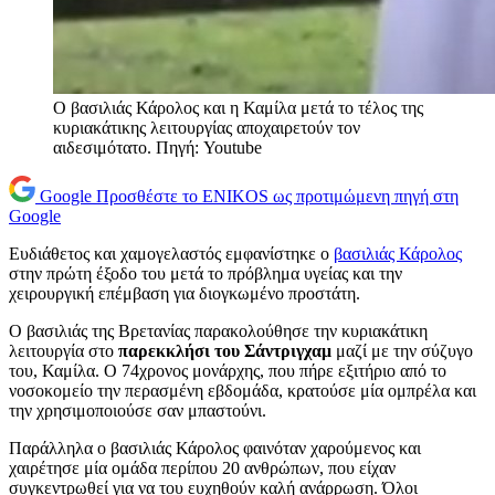
Ο βασιλιάς Κάρολος και η Καμίλα μετά το τέλος της
κυριακάτικης λειτουργίας αποχαιρετούν τον
αιδεσιμότατο. Πηγή: Youtube
Google
Προσθέστε το ENIKOS ως προτιμώμενη πηγή στη
Google
Ευδιάθετος και χαμογελαστός εμφανίστηκε ο
βασιλιάς Κάρολος
στην πρώτη έξοδο του μετά το πρόβλημα υγείας και την
χειρουργική επέμβαση για διογκωμένο προστάτη.
Ο βασιλιάς της Βρετανίας παρακολούθησε την κυριακάτικη
λειτουργία στο
παρεκκλήσι του Σάντριγχαμ
μαζί με την σύζυγο
του, Καμίλα. Ο 74χρονος μονάρχης, που πήρε εξιτήριο από το
νοσοκομείο την περασμένη εβδομάδα, κρατούσε μία ομπρέλα και
την χρησιμοποιούσε σαν μπαστούνι.
Παράλληλα ο βασιλιάς Κάρολος φαινόταν χαρούμενος και
χαιρέτησε μία ομάδα περίπου 20 ανθρώπων, που είχαν
συγκεντρωθεί για να του ευχηθούν καλή ανάρρωση. Όλοι