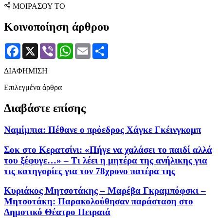
ΜΟΙΡΑΣΟΥ ΤΟ
Κοινοποίηση άρθρου
Facebook
X
Viber
WhatsApp
Email
Μοιραστείτε
ΔΙΑΦΗΜΙΣΗ
Επιλεγμένα άρθρα
Διαβάστε επίσης
Ναμίμπια: Πέθανε ο πρόεδρος Χάγκε Γκέινγκομπ
Σοκ στο Κερατσίνι: «Πήγε να χαλάσει το παιδί αλλά
του ξέφυγε…» – Τι λέει η μητέρα της ανήλικης για
τις κατηγορίες για τον 78χρονο πατέρα της
Κυριάκος Μητσοτάκης – Μαρέβα Γκραμπόφσκι –
Μητσοτάκη: Παρακολούθησαν παράσταση στο
Δημοτικό Θέατρο Πειραιά