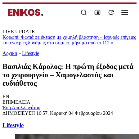
ENIKOS
.
LIVE UPDATE
Κορωπί: Φωτιά σε έκταση με χαμηλή βλάστηση – Ισχυρές επίγειες
και εναέριες δυνάμεις στο σημείο, μήνυμα από το 112
»
Αρχική
»
Lifestyle
Βασιλιάς Κάρολος: Η πρώτη έξοδος μετά
το χειρουργείο – Χαμογελαστός και
ευδιάθετος
EN
ΕΠΙΜΕΛΕΙΑ
Έυη Απολλωνάτου
ΔΗΜΟΣΙΕΥΣΗ
16:57, Κυριακή 04 Φεβρουαρίου 2024
Lifestyle