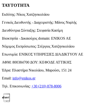
ΤΑΥΤΟΤΗΤΑ
Εκδότης:
Νίκος Χατζηνικολάου
Γενικός Διευθυντής - Διαχειριστής:
Μάνος Νιφλής
Διευθύντρια Σύνταξης:
Στεφανία Κασίμη
Ιδιοκτησία - Δικαιούχος domain:
ENIKOS AE
Νόμιμος Εκπρόσωπος:
Στέργιος Χατζηνικολάου
Επωνυμία:
ΕΝΙΚΟΣ ΥΠΗΡΕΣΙΕΣ ΔΙΑΔΙΚΤΥΟΥ ΑΕ
ΑΦΜ:
800384700
ΔΟΥ:
ΚΕΦΟΔΕ ΑΤΤΙΚΗΣ
Έδρα:
Πλαστήρα Νικολάου, Μαρούσι, 151 24
Email:
info@enikos.gr
Τηλ. Επικοινωνίας:
+30 (210) 878-8006