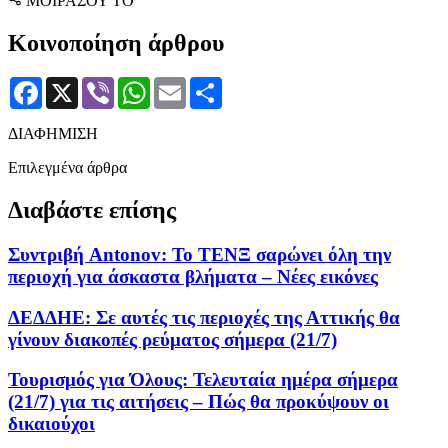
ΜΟΙΡΑΣΟΥ ΤΟ
Κοινοποίηση άρθρου
Facebook
X
Viber
WhatsApp
Email
Μοιραστείτε
ΔΙΑΦΗΜΙΣΗ
Επιλεγμένα άρθρα
Διαβάστε επίσης
Συντριβή Antonov: To ΤΕΝΞ σαρώνει όλη την
περιοχή για άσκαστα βλήματα – Νέες εικόνες
ΔΕΔΔΗΕ: Σε αυτές τις περιοχές της Αττικής θα
γίνουν διακοπές ρεύματος σήμερα (21/7)
Τουρισμός για Όλους: Τελευταία ημέρα σήμερα
(21/7) για τις αιτήσεις – Πώς θα προκύψουν οι
δικαιούχοι