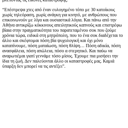
“Επέστρεψα χτες από έναν ευλογημένο τόπο με 30 κατοίκους
χωρίς τηλεόραση, χωρίς ανάγκη για κινητό, με ανθρώπους που
επικοινωνούν με λίγα και ουσιαστικά λόγια. Και πάνω από την
Αθήνα αντικρίζω κόκκινους απειλητικούς καπνούς και επιστρέφω
βίαια στην πραγματικότητα του παρατεταμένου σοκ που ζούμε
χρόνια τώρα, ειδικά στη μητρόπολη, που το ένα σοκ διαδέχεται το
άλλο και σκέφτομαι πόση βία ψυχολογική και όχι μόνο
καταπίνουμε, πόση ματαίωση, πόση θλίψη… Πόση αδικία, πόση
ανασφάλεια, πόση απώλεια, πόσο α στερητικό. Και παύω να
αναρωτιέμαι γιατί γεννάμε τόσο μίσος. Έχουμε πια μισήσει την
ίδια τη ζωή. Δεν παλεύονται άλλο οι καταστροφές μας. Καμιά
ύπαρξη δεν μπορεί να τις αντέξει”.