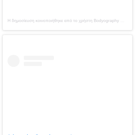
Η δημοσίευση κοινοποιήθηκε από το χρήστη Bodyography Official (@bodyography)