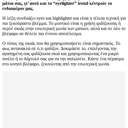
μάτια σας, γι’ αυτό και το “eyelighter” trend κέντρισε το
ενδιαφέρον μας.
Η λέξη συνδυάζει eyes και highlighter και είναι η τέλεια τεχνική για
πιο ξεκούραστο βλέμμα. Το μυστικό είναι η χρήση ιριδίζουσας ή
περλέ σκιάς στην εσωτερική γωνία των ματιώv, αλλά και σε όλο το
βλέφαρο αν θέλετε πιο έντονο αποτέλεσμα.
Ο τύπος της σκιάς που θα χρησιμοποιήσετε είναι σημαντικός. Το
φως αντανακλά σε ό,τι ιριδίζον. Δοκιμάστε το, επιλέγοντας την
αγαπημένη σας ιριδίζουσα σκιά και χρησιμοποιώντας ένα μικρό
πινέλο ή το δάχτυλό σας για να την απλώσετε. Κάντε ένα πέρασμα
στο κινητό βλέφαρο, ξεκινώντας από την εσωτερική γωνία.