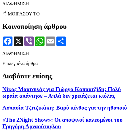
ΔΙΑΦΗΜΙΣΗ
ΜΟΙΡΑΣΟΥ ΤΟ
Κοινοποίηση άρθρου
Facebook
X
Viber
WhatsApp
Email
Μοιραστείτε
ΔΙΑΦΗΜΙΣΗ
Επιλεγμένα άρθρα
Διαβάστε επίσης
Νίκος Μουτσινάς για Γιώργο Καπουτζίδη: Πολύ
ωραία απάντησε – Απλά δεν χρειάζεται κιόλας
Ασπασία Τζιτζικάκη: Βαρύ πένθος για την ηθοποιό
«The 2Night Show»: Οι αποψινοί καλεσμένοι του
Γρηγόρη Αρναούτογλου