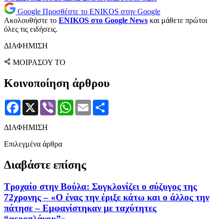
Google
Προσθέστε το ENIKOS στην Google
Ακολουθήστε το
ENIKOS στο Google News
και μάθετε πρώτοι
όλες τις ειδήσεις.
ΔΙΑΦΗΜΙΣΗ
ΜΟΙΡΑΣΟΥ ΤΟ
Κοινοποίηση άρθρου
Facebook
X
Viber
WhatsApp
Email
Μοιραστείτε
ΔΙΑΦΗΜΙΣΗ
Επιλεγμένα άρθρα
Διαβάστε επίσης
Τροχαίο στην Βούλα: Συγκλονίζει ο σύζυγος της
72χρονης – «Ο ένας την έριξε κάτω και ο άλλος την
πάτησε – Εμφανίστηκαν με ταχύτητες
“αεροπλάνου”»