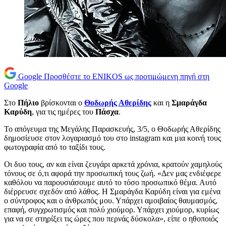
Google
Προσθέστε το ENIKOS ως προτιμώμενη πηγή στη
Google
Στο
Πήλιο
βρίσκονται ο
Θοδωρής Αθερίδης
και η
Σμαράγδα
Καρύδη
, για τις ημέρες του
Πάσχα
.
Το απόγευμα της Μεγάλης Παρασκευής, 3/5, ο Θοδωρής Αθερίδης
δημοσίευσε στον λογαριασμό του στο instagram και μια κοινή τους
φωτογραφία από το ταξίδι τους.
Οι δυο τους, αν και είναι ζευγάρι αρκετά χρόνια, κρατούν χαμηλούς
τόνους σε ό,τι αφορά την προσωπική τους ζωή. «Δεν μας ενδιέφερε
καθόλου να παρουσιάσουμε αυτό το τόσο προσωπικό θέμα. Αυτό
διέρρευσε σχεδόν από λάθος. Η Σμαράγδα Καρύδη είναι για εμένα
ο σύντροφος και ο άνθρωπός μου. Υπάρχει αμοιβαίος θαυμασμός,
επαφή, συγχρωτισμός και πολύ χιούμορ. Υπάρχει χιούμορ, κυρίως
για να σε στηρίξει τις ώρες που περνάς δύσκολα», είπε ο ηθοποιός