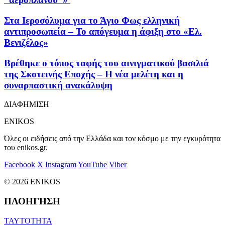
Στα Ιεροσόλυμα για το Άγιο Φως ελληνική
αντιπροσωπεία – Το απόγευμα η άφιξη στο «Ελ.
Βενιζέλος»
Βρέθηκε ο τόπος ταφής του αινιγματικού βασιλιά
της Σκοτεινής Εποχής – Η νέα μελέτη και η
συναρπαστική ανακάλυψη
ΔΙΑΦΗΜΙΣΗ
ENIKOS
Όλες οι ειδήσεις από την Ελλάδα και τον κόσμο με την εγκυρότητα
του enikos.gr.
Facebook
X
Instagram
YouTube
Viber
© 2026 ENIKOS
ΠΛΟΗΓΗΣΗ
ΤΑΥΤΟΤΗΤΑ