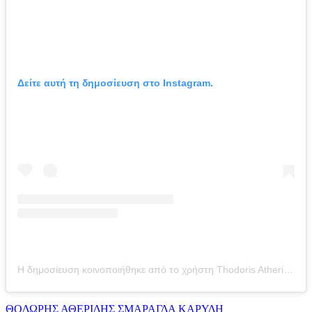
Δείτε αυτή τη δημοσίευση στο Instagram.
Η δημοσίευση κοινοποιήθηκε από το χρήστη Thodoris Atheridis (@atheridis_thodoris_official)
ΘΟΔΩΡΗΣ ΑΘΕΡΙΔΗΣ
ΣΜΑΡΑΓΔΑ ΚΑΡΥΔΗ