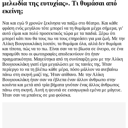
μελωδία της ευτυχίας». Τι θυμάσαι από
εκείνη;
Ναι και εγώ 9 χρονών ξεκίνησα να παίζω στο θέατρο. Και κάθε
φράση ενός μεγάλου τότε μπορεί να τη θυμάμαι μέχρι σήμερα, γι’
αυτό είμαι και πολύ προσεκτικός τώρα με τα παιδιά. Ξέρω ότι
μπορεί κάτι που θα τους πω να τους επηρεάσει για μια ζωή. Με την
Αλίκη Βουγιουκλάκη λοιπόν, τα θυμάμαι όλα, αλλά δεν θυμάμαι
και τίποτα, πώς να το πω. Είναι σαν να το βίωσα σε όνειρο, σε ένα
παραμύθι που οι φωτογραφίες αποδεικνύουν ότι ήταν
πραγματικότητα. Μαγεύτηκα από τη συνύπαρξη μου με την Αλίκη
Βουγιουκλάκη γιατί είχα μεγαλώσει με τις ταινίες της. Ήταν
περίεργο το να τη βλέπω κάθε μέρα, πόσο μάλλον να ανεβαίνω
πάνω στη σκηνή μαζί της. Ήταν απίθανο. Με την Αλίκη
Βουγιουκλάκη ήταν σαν να έβλεπα έναν άλλον άνθρωπο στην
κουίντα και μετά από τρία βήματα γινόταν ένας άλλος άνθρωπος
πάνω στη σκηνή. Αυτή η ψευτιά σε εισαγωγικά εμένα με μάγευε.
Ήταν σαν να μπαίνεις σε μια φούσκα.