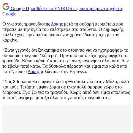
Google
Προσθέστε το ENIKOS ως προτιμώμενη πηγή στη
Google
Ο γνωστός τραγουδιστής
Δάκης
μετά τη σοβαρή περιπέτεια που
πέρασε με την υγεία του επέστρεψε στο στούντιο. Ο δημοφιλής
καλλιτέχνης πριν από περίπου έναν χρόνο έδωσε μάχη με τον
καρκίνο.
“Είναι γεγονός ότι ξαναμπήκα στο στούντιο για να ηχογραφήσω το
σπουδαίο τραγούδι ‘Σήμερα’. Πριν από αυτό είχα ηχογραφήσει το
τραγούδι ‘Κάπου κάπου’ και με είχε αναζωογονήσει όλο αυτό. Δεν
το έβαλα ποτέ κάτω. Τα δύσκολα πέρασαν και είμαι πιο καλά από
ποτέ”, είπε ο
Δάκης
μιλώντας στην Εspresso.
“Στις 8 Ιουλίου θα εμφανιστώ στη Θεσσαλονίκη στον Μύλο, αλλά
και κάθε Τετάρτη εμφανίζομαι σε έναν πολύ όμορφο χώρο στο
Μαρούσι. Εγώ ζω για το τραγούδι. Χωρίς αυτό δεν είμαι απολύτως
τίποτα”, ανέφερε μεταξύ άλλων ο γνωστός τραγουδιστής.