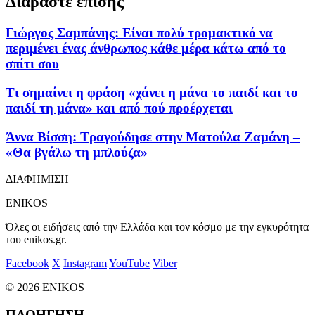
Διαβάστε επίσης
Γιώργος Σαμπάνης: Eίναι πολύ τρομακτικό να
περιμένει ένας άνθρωπος κάθε μέρα κάτω από το
σπίτι σου
Τι σημαίνει η φράση «χάνει η μάνα το παιδί και το
παιδί τη μάνα» και από πού προέρχεται
Άννα Βίσση: Τραγούδησε στην Ματούλα Ζαμάνη –
«Θα βγάλω τη μπλούζα»
ΔΙΑΦΗΜΙΣΗ
ENIKOS
Όλες οι ειδήσεις από την Ελλάδα και τον κόσμο με την εγκυρότητα
του enikos.gr.
Facebook
X
Instagram
YouTube
Viber
© 2026 ENIKOS
ΠΛΟΗΓΗΣΗ