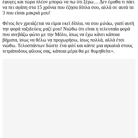
έφυγες και τώρα πλέον μπορώ να πω ότι ξέρω… Δεν έμαθα τι πάει
να πει αγάπη στα 15 χρόνια που έζησα δίπλα σου, αλλά σε αυτά τα
3 που είσαι μακριά μου!
Φέτος δεν χρειάζεται να είμαι εκεί δίπλα, να σου μιλάω, γιατί αυτή
την φορά ταξιδεύεις μαζί μου! Νιώθω ότι είναι η τελευταία φορά
που ανεβάζω φώτο με την Μόλυ, ίσως να έχω κάνει κάποια
βήματα, ίσως να θέλω να προχωρήσω, ίσως πολλά, αλλά έτσι
νιώθω. Τελοσπάντων δώστε ένα φιλί και κάντε μια αγκαλιά στους
τετράποδους φίλους σας, κάποια μέρα θα με θυμηθείτε».