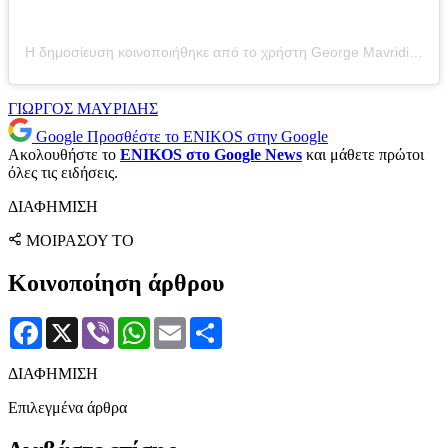
Η δημοσίευση κοινοποιήθηκε από το χρήστη George Mavridis (@georgemavridis_tattooligans)
ΓΙΩΡΓΟΣ ΜΑΥΡΙΔΗΣ
Google
Προσθέστε το ENIKOS στην Google
Ακολουθήστε το
ENIKOS στο Google News
και μάθετε πρώτοι
όλες τις ειδήσεις.
ΔΙΑΦΗΜΙΣΗ
ΜΟΙΡΑΣΟΥ ΤΟ
Κοινοποίηση άρθρου
Facebook
X
Viber
WhatsApp
Email
Μοιραστείτε
ΔΙΑΦΗΜΙΣΗ
Επιλεγμένα άρθρα