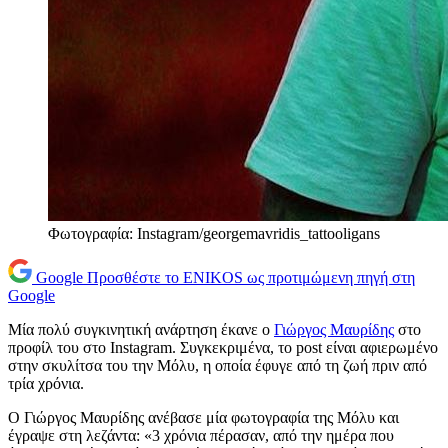
Φωτογραφία: Instagram/georgemavridis_tattooligans
Google
Προσθέστε το ENIKOS ως προτιμώμενη πηγή στη
Google
Μία πολύ συγκινητική ανάρτηση έκανε ο
Γιώργος Μαυρίδης
στο
προφίλ του στο Instagram. Συγκεκριμένα, το post είναι αφιερωμένο
στην σκυλίτσα του την Μόλυ, η οποία έφυγε από τη ζωή πριν από
τρία χρόνια.
Ο Γιώργος Μαυρίδης ανέβασε μία φωτογραφία της Μόλυ και
έγραψε στη λεζάντα: «3 χρόνια πέρασαν, από την ημέρα που