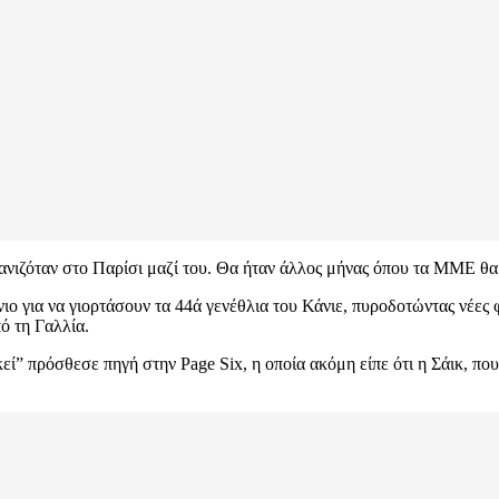
μφανιζόταν στο Παρίσι μαζί του. Θα ήταν άλλος μήνας όπου τα ΜΜΕ θα
ο για να γιορτάσουν τα 44ά γενέθλια του Κάνιε, πυροδοτώντας νέες φή
ό τη Γαλλία.
εί” πρόσθεσε πηγή στην Page Six, η οποία ακόμη είπε ότι η Σάικ, πο