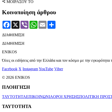
ΜΟΙΡΑΣΟΥ ΤΟ
Κοινοποίηση άρθρου
Facebook
X
Viber
WhatsApp
Email
Μοιραστείτε
ΔΙΑΦΗΜΙΣΗ
ΔΙΑΦΗΜΙΣΗ
ENIKOS
Όλες οι ειδήσεις από την Ελλάδα και τον κόσμο με την εγκυρότητα τ
Facebook
X
Instagram
YouTube
Viber
© 2026 ENIKOS
ΠΛΟΗΓΗΣΗ
ΤΑΥΤΟΤΗΤΑ
ΕΠΙΚΟΙΝΩΝΙΑ
ΟΡΟΙ ΧΡΗΣΗΣ
ΠΟΛΙΤΙΚΗ ΠΡΟΣ
ΤΑΥΤΟΤΗΤΑ