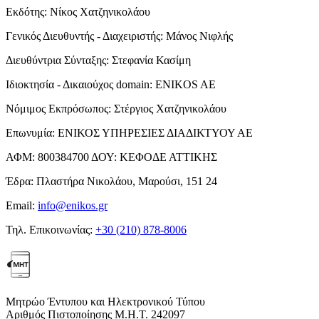
Εκδότης:
Νίκος Χατζηνικολάου
Γενικός Διευθυντής - Διαχειριστής:
Μάνος Νιφλής
Διευθύντρια Σύνταξης:
Στεφανία Κασίμη
Ιδιοκτησία - Δικαιούχος domain:
ENIKOS AE
Νόμιμος Εκπρόσωπος:
Στέργιος Χατζηνικολάου
Επωνυμία:
ΕΝΙΚΟΣ ΥΠΗΡΕΣΙΕΣ ΔΙΑΔΙΚΤΥΟΥ ΑΕ
ΑΦΜ:
800384700
ΔΟΥ:
ΚΕΦΟΔΕ ΑΤΤΙΚΗΣ
Έδρα:
Πλαστήρα Νικολάου, Μαρούσι, 151 24
Email:
info@enikos.gr
Τηλ. Επικοινωνίας:
+30 (210) 878-8006
Μητρώο Έντυπου και Ηλεκτρονικού Τύπου
Αριθμός Πιστοποίησης Μ.Η.Τ. 242097