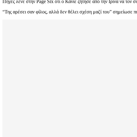
Πηγές λένε στην Page Six ότι ο Κάνιε ζήτησε από την Ιρίνα να τον 
“Της αρέσει σαν φίλος, αλλά δεν θέλει σχέση μαζί του” σημείωσε πη