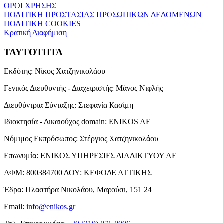
ΟΡΟΙ ΧΡΗΣΗΣ
ΠΟΛΙΤΙΚΗ ΠΡΟΣΤΑΣΙΑΣ ΠΡΟΣΩΠΙΚΩΝ ΔΕΔΟΜΕΝΩΝ
ΠΟΛΙΤΙΚΗ COOKIES
Κρατική Διαφήμιση
ΤΑΥΤΟΤΗΤΑ
Εκδότης:
Νίκος Χατζηνικολάου
Γενικός Διευθυντής - Διαχειριστής:
Μάνος Νιφλής
Διευθύντρια Σύνταξης:
Στεφανία Κασίμη
Ιδιοκτησία - Δικαιούχος domain:
ENIKOS AE
Νόμιμος Εκπρόσωπος:
Στέργιος Χατζηνικολάου
Επωνυμία:
ΕΝΙΚΟΣ ΥΠΗΡΕΣΙΕΣ ΔΙΑΔΙΚΤΥΟΥ ΑΕ
ΑΦΜ:
800384700
ΔΟΥ:
ΚΕΦΟΔΕ ΑΤΤΙΚΗΣ
Έδρα:
Πλαστήρα Νικολάου, Μαρούσι, 151 24
Email:
info@enikos.gr