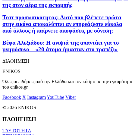
της στον αέρα της εκπομπής
Τεστ προσωπικότητας: Αυτό που βλέπετε πρώτα
στην εικόνα αποκαλύπτει αν επηρεάζεστε εύκολα
από άλλους ή παίρνετε αποφάσεις με σύνεση;
Βέφα Αλεξιάδου: Η ανιψιά της απαντάει για το
μνημόσυνο – «20 άτομα ήμασταν στο τραπέζι»
ΔΙΑΦΗΜΙΣΗ
ENIKOS
Όλες οι ειδήσεις από την Ελλάδα και τον κόσμο με την εγκυρότητα
του enikos.gr.
Facebook
X
Instagram
YouTube
Viber
© 2026 ENIKOS
ΠΛΟΗΓΗΣΗ
ΤΑΥΤΟΤΗΤΑ