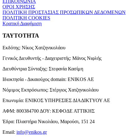
ΕΠΙΚΟΙΝΩΝΙΑ
ΟΡΟΙ ΧΡΗΣΗΣ
ΠΟΛΙΤΙΚΗ ΠΡΟΣΤΑΣΙΑΣ ΠΡΟΣΩΠΙΚΩΝ ΔΕΔΟΜΕΝΩΝ
ΠΟΛΙΤΙΚΗ COOKIES
Κρατική Διαφήμιση
ΤΑΥΤΟΤΗΤΑ
Εκδότης:
Νίκος Χατζηνικολάου
Γενικός Διευθυντής - Διαχειριστής:
Μάνος Νιφλής
Διευθύντρια Σύνταξης:
Στεφανία Κασίμη
Ιδιοκτησία - Δικαιούχος domain:
ENIKOS AE
Νόμιμος Εκπρόσωπος:
Στέργιος Χατζηνικολάου
Επωνυμία:
ΕΝΙΚΟΣ ΥΠΗΡΕΣΙΕΣ ΔΙΑΔΙΚΤΥΟΥ ΑΕ
ΑΦΜ:
800384700
ΔΟΥ:
ΚΕΦΟΔΕ ΑΤΤΙΚΗΣ
Έδρα:
Πλαστήρα Νικολάου, Μαρούσι, 151 24
Email:
info@enikos.gr