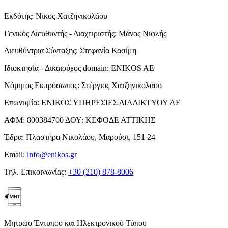
Εκδότης:
Νίκος Χατζηνικολάου
Γενικός Διευθυντής - Διαχειριστής:
Μάνος Νιφλής
Διευθύντρια Σύνταξης:
Στεφανία Κασίμη
Ιδιοκτησία - Δικαιούχος domain:
ENIKOS AE
Νόμιμος Εκπρόσωπος:
Στέργιος Χατζηνικολάου
Επωνυμία:
ΕΝΙΚΟΣ ΥΠΗΡΕΣΙΕΣ ΔΙΑΔΙΚΤΥΟΥ ΑΕ
ΑΦΜ:
800384700
ΔΟΥ:
ΚΕΦΟΔΕ ΑΤΤΙΚΗΣ
Έδρα:
Πλαστήρα Νικολάου, Μαρούσι, 151 24
Email:
info@enikos.gr
Τηλ. Επικοινωνίας:
+30 (210) 878-8006
Μητρώο Έντυπου και Ηλεκτρονικού Τύπου