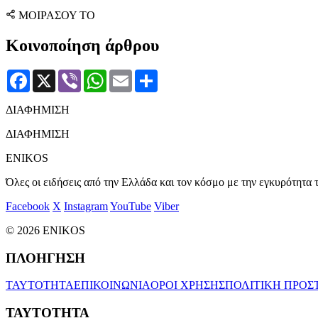
ΜΟΙΡΑΣΟΥ ΤΟ
Κοινοποίηση άρθρου
Facebook
X
Viber
WhatsApp
Email
Μοιραστείτε
ΔΙΑΦΗΜΙΣΗ
ΔΙΑΦΗΜΙΣΗ
ENIKOS
Όλες οι ειδήσεις από την Ελλάδα και τον κόσμο με την εγκυρότητα τ
Facebook
X
Instagram
YouTube
Viber
© 2026 ENIKOS
ΠΛΟΗΓΗΣΗ
ΤΑΥΤΟΤΗΤΑ
ΕΠΙΚΟΙΝΩΝΙΑ
ΟΡΟΙ ΧΡΗΣΗΣ
ΠΟΛΙΤΙΚΗ ΠΡΟΣ
ΤΑΥΤΟΤΗΤΑ