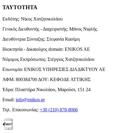
ΤΑΥΤΟΤΗΤΑ
Εκδότης:
Νίκος Χατζηνικολάου
Γενικός Διευθυντής - Διαχειριστής:
Μάνος Νιφλής
Διευθύντρια Σύνταξης:
Στεφανία Κασίμη
Ιδιοκτησία - Δικαιούχος domain:
ENIKOS AE
Νόμιμος Εκπρόσωπος:
Στέργιος Χατζηνικολάου
Επωνυμία:
ΕΝΙΚΟΣ ΥΠΗΡΕΣΙΕΣ ΔΙΑΔΙΚΤΥΟΥ ΑΕ
ΑΦΜ:
800384700
ΔΟΥ:
ΚΕΦΟΔΕ ΑΤΤΙΚΗΣ
Έδρα:
Πλαστήρα Νικολάου, Μαρούσι, 151 24
Email:
info@enikos.gr
Τηλ. Επικοινωνίας:
+30 (210) 878-8006