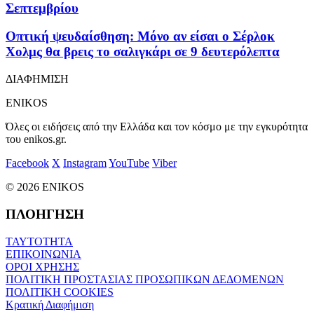
Σεπτεμβρίου
Οπτική ψευδαίσθηση: Μόνο αν είσαι ο Σέρλοκ
Χολμς θα βρεις το σαλιγκάρι σε 9 δευτερόλεπτα
ΔΙΑΦΗΜΙΣΗ
ENIKOS
Όλες οι ειδήσεις από την Ελλάδα και τον κόσμο με την εγκυρότητα
του enikos.gr.
Facebook
X
Instagram
YouTube
Viber
© 2026 ENIKOS
ΠΛΟΗΓΗΣΗ
ΤΑΥΤΟΤΗΤΑ
ΕΠΙΚΟΙΝΩΝΙΑ
ΟΡΟΙ ΧΡΗΣΗΣ
ΠΟΛΙΤΙΚΗ ΠΡΟΣΤΑΣΙΑΣ ΠΡΟΣΩΠΙΚΩΝ ΔΕΔΟΜΕΝΩΝ
ΠΟΛΙΤΙΚΗ COOKIES
Κρατική Διαφήμιση