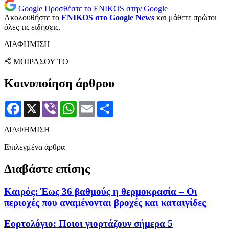
Google
Προσθέστε το ENIKOS στην Google
Ακολουθήστε το
ENIKOS στο Google News
και μάθετε πρώτοι
όλες τις ειδήσεις.
ΔΙΑΦΗΜΙΣΗ
ΜΟΙΡΑΣΟΥ ΤΟ
Κοινοποίηση άρθρου
Facebook
X
Viber
WhatsApp
Email
Μοιραστείτε
ΔΙΑΦΗΜΙΣΗ
Επιλεγμένα άρθρα
Διαβάστε επίσης
Καιρός: Έως 36 βαθμούς η θερμοκρασία – Οι
περιοχές που αναμένονται βροχές και καταιγίδες
Εορτολόγιο: Ποιοι γιορτάζουν σήμερα 5