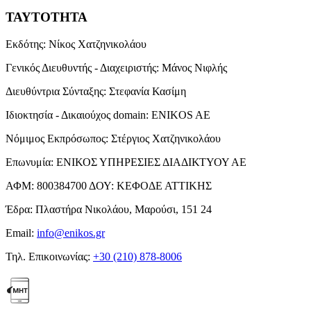
ΤΑΥΤΟΤΗΤΑ
Εκδότης:
Νίκος Χατζηνικολάου
Γενικός Διευθυντής - Διαχειριστής:
Μάνος Νιφλής
Διευθύντρια Σύνταξης:
Στεφανία Κασίμη
Ιδιοκτησία - Δικαιούχος domain:
ENIKOS AE
Νόμιμος Εκπρόσωπος:
Στέργιος Χατζηνικολάου
Επωνυμία:
ΕΝΙΚΟΣ ΥΠΗΡΕΣΙΕΣ ΔΙΑΔΙΚΤΥΟΥ ΑΕ
ΑΦΜ:
800384700
ΔΟΥ:
ΚΕΦΟΔΕ ΑΤΤΙΚΗΣ
Έδρα:
Πλαστήρα Νικολάου, Μαρούσι, 151 24
Email:
info@enikos.gr
Τηλ. Επικοινωνίας:
+30 (210) 878-8006