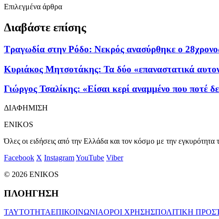
Επιλεγμένα άρθρα
Διαβάστε επίσης
Τραγωδία στην Ρόδο: Νεκρός ανασύρθηκε ο 28χρονο
Κυριάκος Μητσοτάκης: Τα δύο «επαναστατικά αυτονόη
Γιώργος Τσαλίκης: «Είσαι κερί αναμμένο που ποτέ δ
ΔΙΑΦΗΜΙΣΗ
ENIKOS
Όλες οι ειδήσεις από την Ελλάδα και τον κόσμο με την εγκυρότητα τ
Facebook
X
Instagram
YouTube
Viber
© 2026 ENIKOS
ΠΛΟΗΓΗΣΗ
ΤΑΥΤΟΤΗΤΑ
ΕΠΙΚΟΙΝΩΝΙΑ
ΟΡΟΙ ΧΡΗΣΗΣ
ΠΟΛΙΤΙΚΗ ΠΡΟΣ