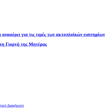
αναφέρει για τις τιμές των ακτοπλοϊκών εισιτηρίων
 τη Γιορτή της Μητέρας
τική Διαφήμιση