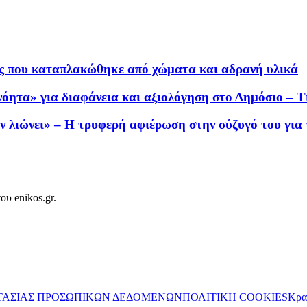
ς που καταπλακώθηκε από χώματα και αδρανή υλικά
τα» για διαφάνεια και αξιολόγηση στο Δημόσιο – Τι 
εν λιώνει» – Η τρυφερή αφιέρωση στην σύζυγό του για
ου enikos.gr.
ΤΑΣΙΑΣ ΠΡΟΣΩΠΙΚΩΝ ΔΕΔΟΜΕΝΩΝ
ΠΟΛΙΤΙΚΗ COOKIES
Κρα