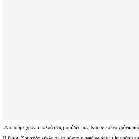
«Να πούμε χρόνια πολλά στις μαμάδες μας. Και σε εσένα χρόνια πολλά,
Η Σίσσυ Χρηστίδου έκλεισε το σύντομο αφιέρωμα με μία φράση που