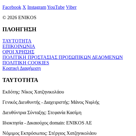
Facebook
X
Instagram
YouTube
Viber
© 2026 ENIKOS
ΠΛΟΗΓΗΣΗ
ΤΑΥΤΟΤΗΤΑ
ΕΠΙΚΟΙΝΩΝΙΑ
ΟΡΟΙ ΧΡΗΣΗΣ
ΠΟΛΙΤΙΚΗ ΠΡΟΣΤΑΣΙΑΣ ΠΡΟΣΩΠΙΚΩΝ ΔΕΔΟΜΕΝΩΝ
ΠΟΛΙΤΙΚΗ COOKIES
Κρατική Διαφήμιση
ΤΑΥΤΟΤΗΤΑ
Εκδότης:
Νίκος Χατζηνικολάου
Γενικός Διευθυντής - Διαχειριστής:
Μάνος Νιφλής
Διευθύντρια Σύνταξης:
Στεφανία Κασίμη
Ιδιοκτησία - Δικαιούχος domain:
ENIKOS AE
Νόμιμος Εκπρόσωπος:
Στέργιος Χατζηνικολάου