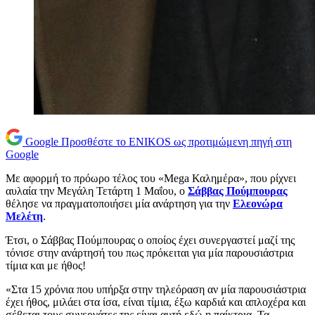
Google
Προσθέστε το ENIKOS ως προτιμώμενη πηγή στη
Google
Με αφορμή το πρόωρο τέλος του «Mega Καλημέρα», που ρίχνει
αυλαία την Μεγάλη Τετάρτη 1 Μαΐου, ο
Σάββας Πούμπουρας
θέλησε να πραγματοποιήσει μία ανάρτηση για την
Ελεονώρα
Μελέτη
.
Έτσι, ο Σάββας Πούμπουρας ο οποίος έχει συνεργαστεί μαζί της
τόνισε στην ανάρτησή του πως πρόκειται για μία παρουσιάστρια
τίμια και με ήθος!
«Στα 15 χρόνια που υπήρξα στην τηλεόραση αν μία παρουσιάστρια
έχει ήθος, μιλάει στα ίσα, είναι τίμια, έξω καρδιά και απλοχέρα και
σέβεται τους συνεργάτες της είναι αυτή εδώ η παίκτρια. Τα