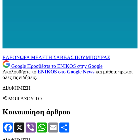
ΕΛΕΟΝΩΡΑ ΜΕΛΕΤΗ
ΣΑΒΒΑΣ ΠΟΥΜΠΟΥΡΑΣ
Google
Προσθέστε το ENIKOS στην Google
Ακολουθήστε το
ENIKOS στο Google News
και μάθετε πρώτοι
όλες τις ειδήσεις.
ΔΙΑΦΗΜΙΣΗ
ΜΟΙΡΑΣΟΥ ΤΟ
Κοινοποίηση άρθρου
Facebook
X
Viber
WhatsApp
Email
Μοιραστείτε