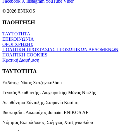
Facebook
X
Instagram
YouTube
Viber
© 2026 ENIKOS
ΠΛΟΗΓΗΣΗ
ΤΑΥΤΟΤΗΤΑ
ΕΠΙΚΟΙΝΩΝΙΑ
ΟΡΟΙ ΧΡΗΣΗΣ
ΠΟΛΙΤΙΚΗ ΠΡΟΣΤΑΣΙΑΣ ΠΡΟΣΩΠΙΚΩΝ ΔΕΔΟΜΕΝΩΝ
ΠΟΛΙΤΙΚΗ COOKIES
Κρατική Διαφήμιση
ΤΑΥΤΟΤΗΤΑ
Εκδότης:
Νίκος Χατζηνικολάου
Γενικός Διευθυντής - Διαχειριστής:
Μάνος Νιφλής
Διευθύντρια Σύνταξης:
Στεφανία Κασίμη
Ιδιοκτησία - Δικαιούχος domain:
ENIKOS AE
Νόμιμος Εκπρόσωπος:
Στέργιος Χατζηνικολάου