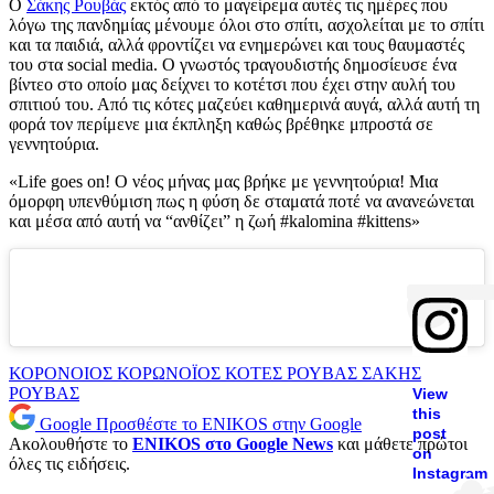
Ο
Σάκης Ρουβάς
εκτός από το μαγείρεμα αυτές τις ημέρες που
λόγω της πανδημίας μένουμε όλοι στο σπίτι, ασχολείται με το σπίτι
και τα παιδιά, αλλά φροντίζει να ενημερώνει και τους θαυμαστές
του στα social media. Ο γνωστός τραγουδιστής δημοσίευσε ένα
βίντεο στο οποίο μας δείχνει το κοτέτσι που έχει στην αυλή του
σπιτιού του. Από τις κότες μαζεύει καθημερινά αυγά, αλλά αυτή τη
φορά τον περίμενε μια έκπληξη καθώς βρέθηκε μπροστά σε
γεννητούρια.
«Life goes on! Ο νέος μήνας μας βρήκε με γεννητούρια! Μια
όμορφη υπενθύμιση πως η φύση δε σταματά ποτέ να ανανεώνεται
και μέσα από αυτή να “ανθίζει” η ζωή #kalomina #kittens»
ΚΟΡΟΝΟΙΟΣ
ΚΟΡΩΝΟΪΟΣ
ΚΟΤΕΣ
ΡΟΥΒΑΣ
ΣΑΚΗΣ
ΡΟΥΒΑΣ
View
this
Google
Προσθέστε το ENIKOS στην Google
post
Ακολουθήστε το
ENIKOS στο Google News
και μάθετε πρώτοι
on
όλες τις ειδήσεις.
Instagram