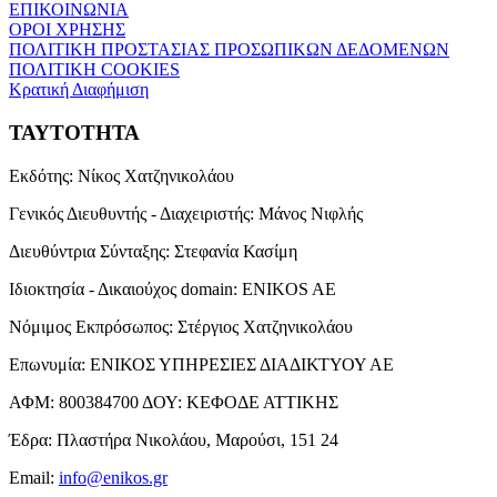
ΕΠΙΚΟΙΝΩΝΙΑ
ΟΡΟΙ ΧΡΗΣΗΣ
ΠΟΛΙΤΙΚΗ ΠΡΟΣΤΑΣΙΑΣ ΠΡΟΣΩΠΙΚΩΝ ΔΕΔΟΜΕΝΩΝ
ΠΟΛΙΤΙΚΗ COOKIES
Κρατική Διαφήμιση
ΤΑΥΤΟΤΗΤΑ
Εκδότης:
Νίκος Χατζηνικολάου
Γενικός Διευθυντής - Διαχειριστής:
Μάνος Νιφλής
Διευθύντρια Σύνταξης:
Στεφανία Κασίμη
Ιδιοκτησία - Δικαιούχος domain:
ENIKOS AE
Νόμιμος Εκπρόσωπος:
Στέργιος Χατζηνικολάου
Επωνυμία:
ΕΝΙΚΟΣ ΥΠΗΡΕΣΙΕΣ ΔΙΑΔΙΚΤΥΟΥ ΑΕ
ΑΦΜ:
800384700
ΔΟΥ:
ΚΕΦΟΔΕ ΑΤΤΙΚΗΣ
Έδρα:
Πλαστήρα Νικολάου, Μαρούσι, 151 24
Email:
info@enikos.gr