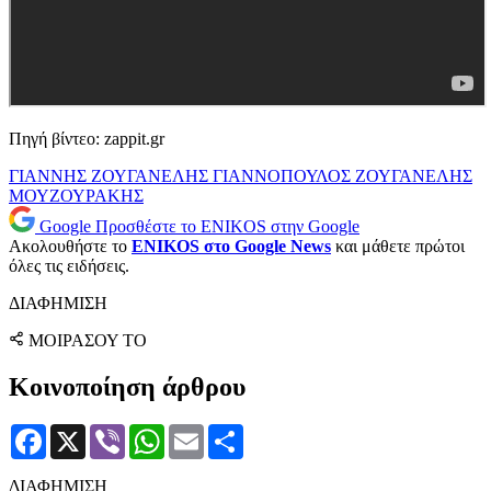
Πηγή βίντεο: zappit.gr
ΓΙΑΝΝΗΣ ΖΟΥΓΑΝΕΛΗΣ
ΓΙΑΝΝΟΠΟΥΛΟΣ
ΖΟΥΓΑΝΕΛΗΣ
ΜΟΥΖΟΥΡΑΚΗΣ
Google
Προσθέστε το ENIKOS στην Google
Ακολουθήστε το
ENIKOS στο Google News
και μάθετε πρώτοι
όλες τις ειδήσεις.
ΔΙΑΦΗΜΙΣΗ
ΜΟΙΡΑΣΟΥ ΤΟ
Κοινοποίηση άρθρου
Facebook
X
Viber
WhatsApp
Email
Μοιραστείτε
ΔΙΑΦΗΜΙΣΗ