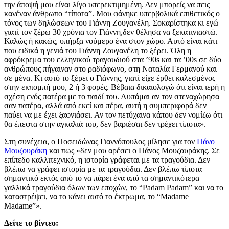
την άποψή μου είναι λίγο υπερεκτιμημένη. Δεν μπορείς να πεις
κανέναν άνθρωπο “τίποτα”. Μου φάνηκε υπερβολικά επιθετικός ο
τόνος των δηλώσεων του Γιάννη Ζουγανέλη. Σοκαρίστηκα κι εγώ
γιατί τον ξέρω 30 χρόνια τον Γιάννη,δεν θέλησα να ξεκατινιαστώ.
Καλώς ή κακώς, υπήρξα νούμερο ένα στον χώρο. Αυτό είναι κάτι
που ειδικά η γενιά του Γιάννη Ζουγανέλη το ξέρει. Όλη η
αφρόκρεμα του ελληνικού τραγουδιού στα ’90s και τα ’00s σε δύο
ανθρώπους πήγαιναν στο ραδιόφωνο, στη Ναταλία Γερμανού και
σε μένα. Κι αυτό το ξέρει ο Γιάννης, γιατί είχε έρθει καλεσμένος
στην εκπομπή μου, 2 ή 3 φορές. Βέβαια δικαιολογώ ότι είναι ιερή η
σχέση ενός πατέρα με το παιδί του. Λυπάμαι αν τον στεναχώρησα
σαν πατέρα, αλλά από εκεί και πέρα, αυτή η συμπεριφορά δεν
παύει να με έχει ξαφνιάσει. Αν τον πετύχαινα κάπου δεν νομίζω ότι
θα έπεφτα στην αγκαλιά του, δεν βαριέσαι δεν τρέχει τίποτα».
Στη συνέχεια, ο Ποσειδώνας Γιαννόπουλος μίλησε για τον
Πάνο
Μουζουράκη
και πως «δεν μου αρέσει ο Πάνος Μουζουράκης. Σε
επίπεδο καλλιτεχνικό, η ιστορία γράφεται με τα τραγούδια. Δεν
βλέπω να γράφει ιστορία με τα τραγούδια. Δεν βλέπω τίποτα
σημαντικό εκτός από το να πάρει ένα από τα σημαντικότερα
γαλλικά τραγούδια όλων των εποχών, το “Padam Padam” και να το
καταστρέψει, να το κάνει αυτό το έκτρωμα, το “Madame
Madame”».
Δείτε το βίντεο: