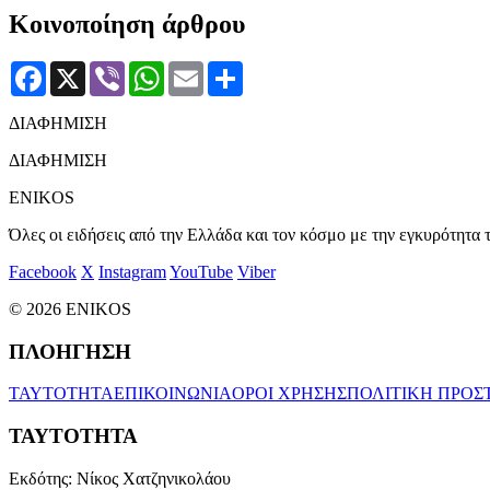
Κοινοποίηση άρθρου
Facebook
X
Viber
WhatsApp
Email
Μοιραστείτε
ΔΙΑΦΗΜΙΣΗ
ΔΙΑΦΗΜΙΣΗ
ENIKOS
Όλες οι ειδήσεις από την Ελλάδα και τον κόσμο με την εγκυρότητα τ
Facebook
X
Instagram
YouTube
Viber
© 2026 ENIKOS
ΠΛΟΗΓΗΣΗ
ΤΑΥΤΟΤΗΤΑ
ΕΠΙΚΟΙΝΩΝΙΑ
ΟΡΟΙ ΧΡΗΣΗΣ
ΠΟΛΙΤΙΚΗ ΠΡΟΣ
ΤΑΥΤΟΤΗΤΑ
Εκδότης:
Νίκος Χατζηνικολάου