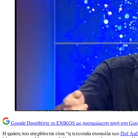
Google
Προσθέστε το ENIKOS ως προτιμώμενη πηγή στη Goo
Η φράση που απεχθάνεται είναι “η τελευταία συναυλία των
Πυξ Λαξ