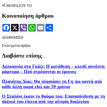
ΜΟΙΡΑΣΟΥ ΤΟ
Κοινοποίηση άρθρου
Facebook
X
Viber
WhatsApp
Email
Μοιραστείτε
ΔΙΑΦΗΜΙΣΗ
Επιλεγμένα άρθρα
Διαβάστε επίσης
Δολοφονία στο Γκάζι: Η κατάθεση – κλειδί αυτόπτη
μάρτυρα – Πού στρέφονται οι έρευνες
Πλανήτης Δίας: Θα πλησιάσει τη Γη πιο κοντά από
κάθε άλλη φορά εδώ και 59 χρόνια
Ο Σταλόνε έκανε το θαύμα του: Επανασύνδεση με τη
σύζυγό του έπειτα από την αίτηση διαζυγίου