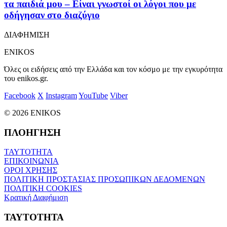
τα παιδιά μου – Είναι γνωστοί οι λόγοι που με
οδήγησαν στο διαζύγιο
ΔΙΑΦΗΜΙΣΗ
ENIKOS
Όλες οι ειδήσεις από την Ελλάδα και τον κόσμο με την εγκυρότητα
του enikos.gr.
Facebook
X
Instagram
YouTube
Viber
© 2026 ENIKOS
ΠΛΟΗΓΗΣΗ
ΤΑΥΤΟΤΗΤΑ
ΕΠΙΚΟΙΝΩΝΙΑ
ΟΡΟΙ ΧΡΗΣΗΣ
ΠΟΛΙΤΙΚΗ ΠΡΟΣΤΑΣΙΑΣ ΠΡΟΣΩΠΙΚΩΝ ΔΕΔΟΜΕΝΩΝ
ΠΟΛΙΤΙΚΗ COOKIES
Κρατική Διαφήμιση
ΤΑΥΤΟΤΗΤΑ