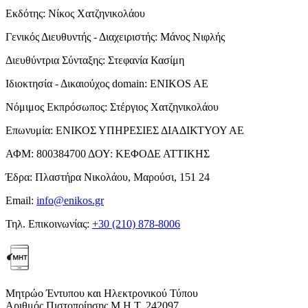
Εκδότης:
Νίκος Χατζηνικολάου
Γενικός Διευθυντής - Διαχειριστής:
Μάνος Νιφλής
Διευθύντρια Σύνταξης:
Στεφανία Κασίμη
Ιδιοκτησία - Δικαιούχος domain:
ENIKOS AE
Νόμιμος Εκπρόσωπος:
Στέργιος Χατζηνικολάου
Επωνυμία:
ΕΝΙΚΟΣ ΥΠΗΡΕΣΙΕΣ ΔΙΑΔΙΚΤΥΟΥ ΑΕ
ΑΦΜ:
800384700
ΔΟΥ:
ΚΕΦΟΔΕ ΑΤΤΙΚΗΣ
Έδρα:
Πλαστήρα Νικολάου, Μαρούσι, 151 24
Email:
info@enikos.gr
Τηλ. Επικοινωνίας:
+30 (210) 878-8006
Μητρώο Έντυπου και Ηλεκτρονικού Τύπου
Αριθμός Πιστοποίησης Μ.Η.Τ. 242097