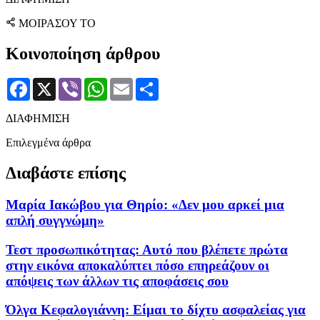
ΜΟΙΡΑΣΟΥ ΤΟ
Κοινοποίηση άρθρου
Facebook
X
Viber
WhatsApp
Email
Μοιραστείτε
ΔΙΑΦΗΜΙΣΗ
Επιλεγμένα άρθρα
Διαβάστε επίσης
Μαρία Ιακώβου για Θηρίο: «Δεν μου αρκεί μια
απλή συγγνώμη»
Τεστ προσωπικότητας: Αυτό που βλέπετε πρώτα
στην εικόνα αποκαλύπτει πόσο επηρεάζουν οι
απόψεις των άλλων τις αποφάσεις σου
Όλγα Κεφαλογιάννη: Είμαι το δίχτυ ασφαλείας για