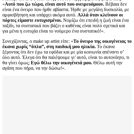
«
Αυτό που ζω τώρα, είναι αυτό που ονειρευόμουν.
Βέβαια δεν
είναι ένα όνειρο που ήρθε αβίαστα. Ήρθε με μεγάλη δυσκολία, με
αμφισβήτηση και υπάρχει ακόμα αυτό.
Αλλά όταν κλείνουν οι
πόρτες είμαστε ευτυχισμένοι.
Νομίζω ότι επειδή η ζωή είναι ένα
ταξίδι, τα συστατικά που βάζει ο καθένας είναι πολύ σχετικά και
για μένα η ευτυχία είναι το νούμερο ένα συστατικό!».
Συνεχίζοντας, ο make up artist είπε: «
Το όνειρο της οικογένειας το
έκανα χωρίς “όπλα”, στη παιδική μου ηλικία.
Το έκανα
ξέροντας ότι δεν έχω τα εφόδια και με μία κοινωνία απέναντι σ’
όλο αυτό. Έλεγα ότι θα παλέψουμε γι’ αυτό, είναι το αυτονόητο, τι
θα γίνει όμως;
Εγώ θέλω την οικογένειά μου.
Θέλω αυτή την
αγάπη που πήρα, να την δώσω!».