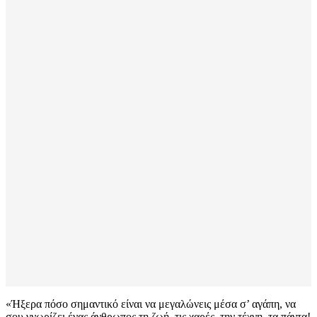
«Ήξερα πόσο σημαντικό είναι να μεγαλώνεις μέσα σ’ αγάπη, να
σου γνωρίζει ένας άνθρωπος τη ζωή, τις χαρές, την τέχνη, τα πάντα!