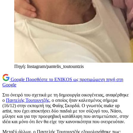
Πηγή: Instagram/pantelis_toutountzis
Google
Προσθέστε το ENIKOS ως προτιμώμενη πηγή στη
Google
Στο όνειρό του σχετικά με τη δημιουργία οικογένειας, αναφέρθηκε
ο
Παντελής Τουτουντζής,
ο οποίος ήταν καλεσμένος σήμερα
(16/12) στην εκπομπή της Φαίης Σκορδά. Ο γνωστός make up
artist, που έχει αποκτήσει δύο παιδιά με τον σύζυγό του, Νάσο,
μίλησε και για την προεφηβική κατάθλιψη που αντιμετώπισε, στην
ιδέα και μόνο ότι δεν θα είχε την κανονικότητα που ονειρευόταν.
Μεταξύ άλλων, ο Παντελής Τουτουντζής εξομολογήθηκε πως: