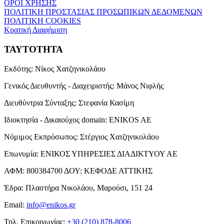
ΟΡΟΙ ΧΡΗΣΗΣ
ΠΟΛΙΤΙΚΗ ΠΡΟΣΤΑΣΙΑΣ ΠΡΟΣΩΠΙΚΩΝ ΔΕΔΟΜΕΝΩΝ
ΠΟΛΙΤΙΚΗ COOKIES
Κρατική Διαφήμιση
ΤΑΥΤΟΤΗΤΑ
Εκδότης:
Νίκος Χατζηνικολάου
Γενικός Διευθυντής - Διαχειριστής:
Μάνος Νιφλής
Διευθύντρια Σύνταξης:
Στεφανία Κασίμη
Ιδιοκτησία - Δικαιούχος domain:
ENIKOS AE
Νόμιμος Εκπρόσωπος:
Στέργιος Χατζηνικολάου
Επωνυμία:
ΕΝΙΚΟΣ ΥΠΗΡΕΣΙΕΣ ΔΙΑΔΙΚΤΥΟΥ ΑΕ
ΑΦΜ:
800384700
ΔΟΥ:
ΚΕΦΟΔΕ ΑΤΤΙΚΗΣ
Έδρα:
Πλαστήρα Νικολάου, Μαρούσι, 151 24
Email:
info@enikos.gr
Τηλ. Επικοινωνίας:
+30 (210) 878-8006