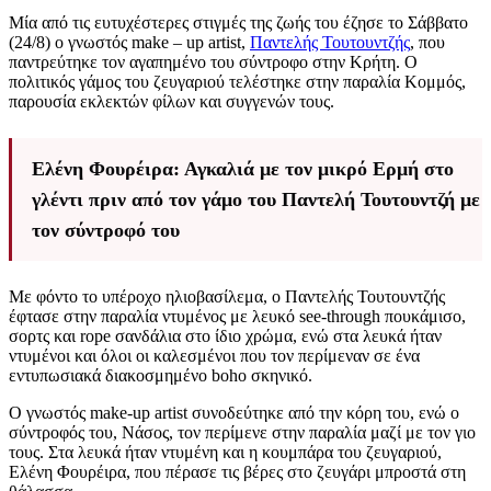
Μία από τις ευτυχέστερες στιγμές της ζωής του έζησε το Σάββατο
(24/8) ο γνωστός make – up artist,
Παντελής Τουτουντζής
, που
παντρεύτηκε τον αγαπημένο του σύντροφο στην Κρήτη. Ο
πολιτικός γάμος του ζευγαριού τελέστηκε στην παραλία Κομμός,
παρουσία εκλεκτών φίλων και συγγενών τους.
Ελένη Φουρέιρα: Αγκαλιά με τον μικρό Ερμή στο
γλέντι πριν από τον γάμο του Παντελή Τουτουντζή με
τον σύντροφό του
Με φόντο το υπέροχο ηλιοβασίλεμα, ο Παντελής Τουτουντζής
έφτασε στην παραλία ντυμένος με λευκό see-through πουκάμισο,
σορτς και rope σανδάλια στο ίδιο χρώμα, ενώ στα λευκά ήταν
ντυμένοι και όλοι οι καλεσμένοι που τον περίμεναν σε ένα
εντυπωσιακά διακοσμημένο boho σκηνικό.
Ο γνωστός make-up artist συνοδεύτηκε από την κόρη του, ενώ ο
σύντροφός του, Νάσος, τον περίμενε στην παραλία μαζί με τον γιο
τους. Στα λευκά ήταν ντυμένη και η κουμπάρα του ζευγαριού,
Ελένη Φουρέιρα, που πέρασε τις βέρες στο ζευγάρι μπροστά στη