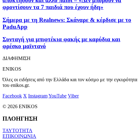
αποκτήσουν και άλλο παιδί – «Δεν μπορούν να
φροντίσουν τα 7 παιδιά που έχουν ήδη»
Σήμερα με τη Realnews: Σκάναρε & κέρδισε με το
PaduApp
Συνταγή για μπιφτέκια φακής με καρύδια και
φρέσκο μαϊντανό
ΔΙΑΦΗΜΙΣΗ
ENIKOS
Όλες οι ειδήσεις από την Ελλάδα και τον κόσμο με την εγκυρότητα
του enikos.gr.
Facebook
X
Instagram
YouTube
Viber
© 2026 ENIKOS
ΠΛΟΗΓΗΣΗ
ΤΑΥΤΟΤΗΤΑ
ΕΠΙΚΟΙΝΩΝΙΑ