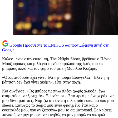
Google
Προσθέστε το ENIKOS ως προτιμώμενη πηγή στη
Google
Καλεσμένος στην εκπομπή, The 2Night Show, βρέθηκε ο Πάνος
Μουζουράκης και μιλά για το νέο κεφάλαιο της ζωής του ως
μπαμπάς αλλά και τον γάμο του με τη Μαριλού Κόζαρη.
«Ονοματοδοσία έχει γίνει. Θα την πούμε Ευαγγελία – Ελένη, η
βάπτιση δεν έχει γίνει ακόμη», είπε στην αρχή.
Και συνέχισε: «Τις μπύρες τις πίνω πλέον χωρίς αλκοόλ, έχω
σταματήσει να ξενυχτάω. Ξυπνάω στις 7 το πρωί με ένα χεράκι να
μου δίνει μπάτσες. Νομίζω ότι είναι η τελευταία ευκαιρία που μου
έδωσε. Ευτυχώς το σώμα μου είναι φτιαγμένο έτσι και ο
εγκέφαλός μου, που αν ξεφεύγω μου το σωματοποιεί. Σε κρίσεις
πανικού, να μην μπορώ να κινηθώ, να μην μπορώ να σκεφτώ.