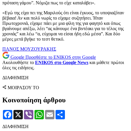
πρόταση γάμου”. Νόμιζα πως το είχε καταλάβει».
«Εγώ της είχα πει της Μαριλούς ότι είναι έγκυος, το υποψιαζόταν
βέβαια! Αν και πολύ νωρίς το είχαμε συζητήσει. Ήταν
Πρωτοχρονιά, είχαμε πάει με μια φίλη της για φαγητό και όπως
βγαίνουμε απέξω, λέει “ας κάνουμε ένα βιντέακι για το τέλος της
χρονιάς” και λέω “α, εύχομαι να είσαι ήδη εδώ μέσα”. Και δύο
μέρες μετά βγήκε το τεστ θετικό.
ΠΑΝΟΣ ΜΟΥΖΟΥΡΑΚΗΣ
Google
Προσθέστε το ENIKOS στην Google
Ακολουθήστε το
ENIKOS στο Google News
και μάθετε πρώτοι
όλες τις ειδήσεις.
ΔΙΑΦΗΜΙΣΗ
ΜΟΙΡΑΣΟΥ ΤΟ
Κοινοποίηση άρθρου
Facebook
X
Viber
WhatsApp
Email
Μοιραστείτε
ΔΙΑΦΗΜΙΣΗ