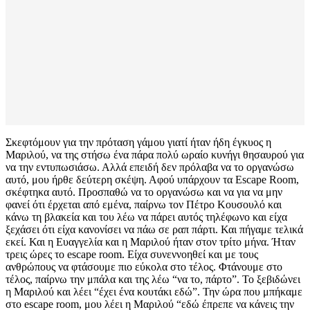
Σκεφτόμουν για την πρόταση γάμου γιατί ήταν ήδη έγκυος η
Μαριλού, να της στήσω ένα πάρα πολύ ωραίο κυνήγι θησαυρού για
να την εντυπωσιάσω. Αλλά επειδή δεν πρόλαβα να το οργανώσω
αυτό, μου ήρθε δεύτερη σκέψη. Αφού υπάρχουν τα Escape Room,
σκέφτηκα αυτό. Προσπαθώ να το οργανώσω και να για να μην
φανεί ότι έρχεται από εμένα, παίρνω τον Πέτρο Κουσουλό και
κάνω τη βλακεία και του λέω να πάρει αυτός τηλέφωνο και είχα
ξεχάσει ότι είχα κανονίσει να πάω σε ραπ πάρτι. Και πήγαμε τελικά
εκεί. Και η Ευαγγελία και η Μαριλού ήταν στον τρίτο μήνα. Ήταν
τρεις ώρες το escape room. Είχα συνεννοηθεί και με τους
ανθρώπους να φτάσουμε πιο εύκολα στο τέλος. Φτάνουμε στο
τέλος, παίρνω την μπάλα και της λέω “να το, πάρτο”. Το ξεβιδώνει
η Μαριλού και λέει “έχει ένα κουτάκι εδώ”. Την ώρα που μπήκαμε
στο escape room, μου λέει η Μαριλού “εδώ έπρεπε να κάνεις την