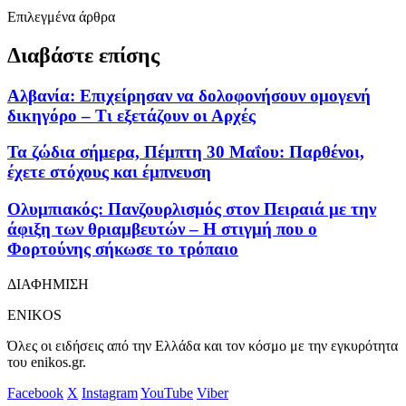
Επιλεγμένα άρθρα
Διαβάστε επίσης
Αλβανία: Επιχείρησαν να δολοφονήσουν ομογενή
δικηγόρο – Τι εξετάζουν οι Αρχές
Τα ζώδια σήμερα, Πέμπτη 30 Μαΐου: Παρθένοι,
έχετε στόχους και έμπνευση
Ολυμπιακός: Πανζουρλισμός στον Πειραιά με την
άφιξη των θριαμβευτών – Η στιγμή που ο
Φορτούνης σήκωσε το τρόπαιο
ΔΙΑΦΗΜΙΣΗ
ENIKOS
Όλες οι ειδήσεις από την Ελλάδα και τον κόσμο με την εγκυρότητα
του enikos.gr.
Facebook
X
Instagram
YouTube
Viber