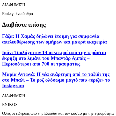
ΔΙΑΦΗΜΙΣΗ
Επιλεγμένα άρθρα
Διαβάστε επίσης
Γάζα: Η Χαμάς δηλώνει έτοιμη για συμφωνία
απελευθέρωσης των ομήρων και μακρά εκεχειρία
Ιράν: Τουλάχιστον 14 οι νεκροί από την τεράστια
έκρηξη στο λιμάνι του Μπαντάρ Αμπάς –
Περισσότεροι από 700 οι τραυματίες
Μαρία Αντωνά: Η νέα ανάρτηση από το ταξίδι της
στο Μπαλί – Το ροζ ολόσωμο μαγιό που «έριξε» το
Instagram
ΔΙΑΦΗΜΙΣΗ
ENIKOS
Όλες οι ειδήσεις από την Ελλάδα και τον κόσμο με την εγκυρότητα