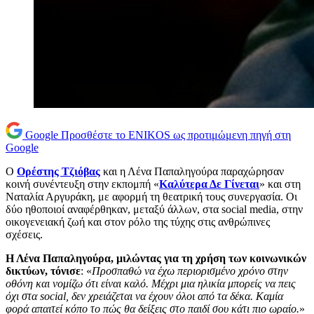
Google
Προσθέστε το ENIKOS ως προτιμώμενη πηγή στη
Google
Ο
Ορέστης Τζιόβας
και η Λένα Παπαληγούρα παραχώρησαν
κοινή συνέντευξη στην εκπομπή «
Καλύτερα Δε Γίνεται
» και στη
Ναταλία Αργυράκη, με αφορμή τη θεατρική τους συνεργασία. Οι
δύο ηθοποιοί αναφέρθηκαν, μεταξύ άλλων, στα social media, στην
οικογενειακή ζωή και στον ρόλο της τύχης στις ανθρώπινες
σχέσεις.
Η Λένα Παπαληγούρα, μιλώντας για τη χρήση των κοινωνικών
δικτύων, τόνισε
: «
Προσπαθώ να έχω περιορισμένο χρόνο στην
οθόνη και νομίζω ότι είναι καλό. Μέχρι μια ηλικία μπορείς να πεις
όχι στα social, δεν χρειάζεται να έχουν όλοι από τα δέκα. Καμία
φορά απαιτεί κόπο το πώς θα δείξεις στο παιδί σου κάτι πιο ωραίο.
»