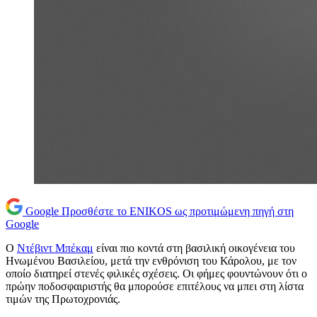
Google
Προσθέστε το ENIKOS ως προτιμώμενη πηγή στη
Google
Ο
Ντέβιντ Μπέκαμ
είναι πιο κοντά στη βασιλική οικογένεια του
Ηνωμένου Βασιλείου, μετά την ενθρόνιση του Κάρολου, με τον
οποίο διατηρεί στενές φιλικές σχέσεις. Οι φήμες φουντώνουν ότι ο
πρώην ποδοσφαιριστής θα μπορούσε επιτέλους να μπει στη λίστα
τιμών της Πρωτοχρονιάς.