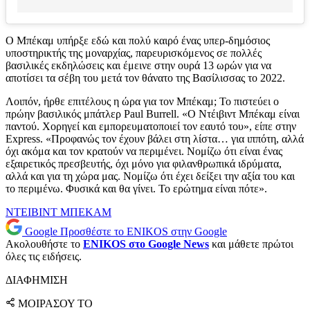
Ο Μπέκαμ υπήρξε εδώ και πολύ καιρό ένας υπερ-δημόσιος
υποστηρικτής της μοναρχίας, παρευρισκόμενος σε πολλές
βασιλικές εκδηλώσεις και έμεινε στην ουρά 13 ωρών για να
αποτίσει τα σέβη του μετά τον θάνατο της Βασίλισσας το 2022.
Λοιπόν, ήρθε επιτέλους η ώρα για τον Μπέκαμ; Το πιστεύει ο
πρώην βασιλικός μπάτλερ Paul Burrell. «Ο Ντέιβιντ Μπέκαμ είναι
παντού. Χορηγεί και εμπορευματοποιεί τον εαυτό του», είπε στην
Express. «Προφανώς τον έχουν βάλει στη λίστα… για ιππότη, αλλά
όχι ακόμα και τον κρατούν να περιμένει. Νομίζω ότι είναι ένας
εξαιρετικός πρεσβευτής, όχι μόνο για φιλανθρωπικά ιδρύματα,
αλλά και για τη χώρα μας. Νομίζω ότι έχει δείξει την αξία του και
το περιμένω. Φυσικά και θα γίνει. Το ερώτημα είναι πότε».
ΝΤΕΙΒΙΝΤ ΜΠΕΚΑΜ
Google
Προσθέστε το ENIKOS στην Google
Ακολουθήστε το
ENIKOS στο Google News
και μάθετε πρώτοι
όλες τις ειδήσεις.
ΔΙΑΦΗΜΙΣΗ
ΜΟΙΡΑΣΟΥ ΤΟ