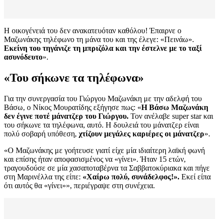
Η οικογένειά του δεν ανακατευόταν καθόλου! Έπαιρνε ο
Μαζωνάκης τηλέφωνο τη μάνα του και της έλεγε: «Πεινάω».
Εκείνη του τηγάνιζε τη μπριζόλα και την έστελνε με το ταξί
ασυνόδευτο
».
«Του σήκωνε τα τηλέφωνα»
Για την συνεργασία του Γιώργου Μαζωνάκη με την αδελφή του
Βάσω, ο Νίκος Μουρατίδης εξήγησε πως: «
Η Βάσω Μαζωνάκη
δεν έγινε ποτέ μάνατζερ του Γιώργου.
Τον ανέλαβε super star και
του σήκωνε τα τηλέφωνα, αυτό. Η δουλειά του μάνατζερ είναι
πολύ σοβαρή υπόθεση,
χτίζουν μεγάλες καριέρες οι μάνατζερ
».
«Ο Μαζωνάκης με γοήτευσε γιατί είχε μία ιδιαίτερη λαϊκή φωνή
και επίσης ήταν αποφασισμένος να «γίνει». Ήταν 15 ετών,
τραγουδούσε σε μία χασαποταβέρνα τα Σαββατοκύριακα και πήγε
στη Μαρινέλλα της είπε:
«Χαίρω πολύ, συνάδελφος!».
Εκεί είπα
ότι αυτός θα «γίνει»», περιέγραψε στη συνέχεια.