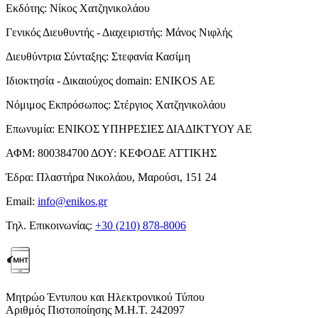
Εκδότης:
Νίκος Χατζηνικολάου
Γενικός Διευθυντής - Διαχειριστής:
Μάνος Νιφλής
Διευθύντρια Σύνταξης:
Στεφανία Κασίμη
Ιδιοκτησία - Δικαιούχος domain:
ENIKOS AE
Νόμιμος Εκπρόσωπος:
Στέργιος Χατζηνικολάου
Επωνυμία:
ΕΝΙΚΟΣ ΥΠΗΡΕΣΙΕΣ ΔΙΑΔΙΚΤΥΟΥ ΑΕ
ΑΦΜ:
800384700
ΔΟΥ:
ΚΕΦΟΔΕ ΑΤΤΙΚΗΣ
Έδρα:
Πλαστήρα Νικολάου, Μαρούσι, 151 24
Email:
info@enikos.gr
Τηλ. Επικοινωνίας:
+30 (210) 878-8006
Μητρώο Έντυπου και Ηλεκτρονικού Τύπου
Αριθμός Πιστοποίησης Μ.Η.Τ. 242097