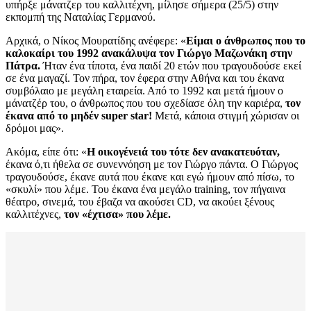
υπήρξε μάνατζερ του καλλιτέχνη, μίλησε σήμερα (25/5) στην
εκπομπή της Ναταλίας Γερμανού.
Αρχικά, ο Νίκος Μουρατίδης ανέφερε: «
Είμαι ο άνθρωπος που το
καλοκαίρι του 1992 ανακάλυψα τον Γιώργο Μαζωνάκη στην
Πάτρα.
Ήταν ένα τίποτα, ένα παιδί 20 ετών που τραγουδούσε εκεί
σε ένα μαγαζί. Τον πήρα, τον έφερα στην Αθήνα και του έκανα
συμβόλαιο με μεγάλη εταιρεία. Από το 1992 και μετά ήμουν ο
μάνατζέρ του, ο άνθρωπος που του σχεδίασε όλη την καριέρα,
τον
έκανα από το μηδέν super star!
Μετά, κάποια στιγμή χώρισαν οι
δρόμοι μας».
Ακόμα, είπε ότι: «
Η οικογένειά του τότε δεν ανακατευόταν,
έκανα ό,τι ήθελα σε συνεννόηση με τον Γιώργο πάντα. Ο Γιώργος
τραγουδούσε, έκανε αυτά που έκανε και εγώ ήμουν από πίσω, το
«σκυλί» που λέμε. Του έκανα ένα μεγάλο training, τον πήγαινα
θέατρο, σινεμά, του έβαζα να ακούσει CD, να ακούει ξένους
καλλιτέχνες,
τον «έχτισα» που λέμε.