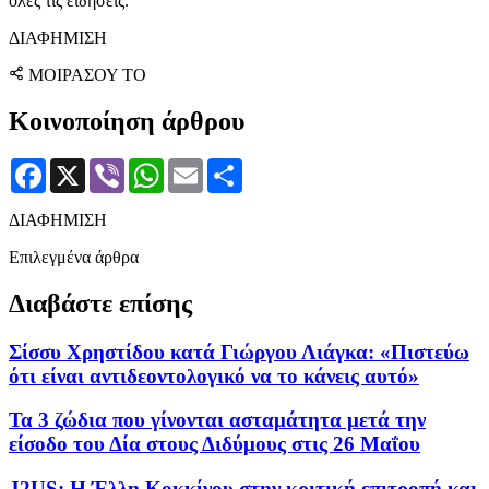
όλες τις ειδήσεις.
ΔΙΑΦΗΜΙΣΗ
ΜΟΙΡΑΣΟΥ ΤΟ
Κοινοποίηση άρθρου
Facebook
X
Viber
WhatsApp
Email
Μοιραστείτε
ΔΙΑΦΗΜΙΣΗ
Επιλεγμένα άρθρα
Διαβάστε επίσης
Σίσσυ Χρηστίδου κατά Γιώργου Λιάγκα: «Πιστεύω
ότι είναι αντιδεοντολογικό να το κάνεις αυτό»
Τα 3 ζώδια που γίνονται ασταμάτητα μετά την
είσοδο του Δία στους Διδύμους στις 26 Μαΐου
J2US: Η Έλλη Κοκκίνου στην κριτική επιτροπή και