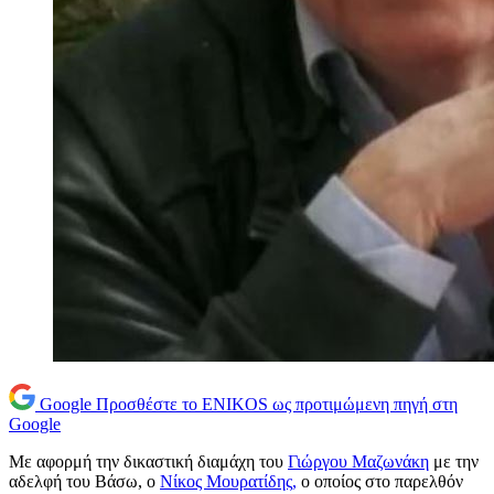
Google
Προσθέστε το ENIKOS ως προτιμώμενη πηγή στη
Google
Με αφορμή την δικαστική διαμάχη του
Γιώργου Μαζωνάκη
με την
αδελφή του Βάσω, ο
Νίκος Μουρατίδης,
ο οποίος στο παρελθόν