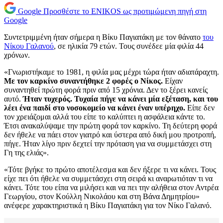
Google
Προσθέστε το ENIKOS ως προτιμώμενη πηγή στη
Google
Συντετριμμένη ήταν σήμερα η Βίκυ Παγιατάκη με τον θάνατο
του
Νίκου Γαλανού
, σε ηλικία 79 ετών. Τους συνέδεε μία φιλία 44
χρόνων.
«Γνωριστήκαμε το 1981, η φιλία μας μέχρι τώρα ήταν αδιατάραχτη.
Με τον καρκίνο συναντήθηκε 2 φορές ο Νίκος.
Είχαν
συναντηθεί πρώτη φορά πριν από 15 χρόνια. Δεν το ξέρει κανείς
αυτό.
Ήταν τυχερός. Τυχαία πήγε να κάνει μία εξέταση, και του
λέει ένα παιδί στο νοσοκομείο να κάνει έναν υπέρηχο.
Είπε δεν
τον χρειάζομαι αλλά του είπε το καλύπτει η ασφάλεια κάντε το.
Έτσι ανακαλύψαμε την πρώτη φορά τον καρκίνο. Τη δεύτερη φορά
δεν ήθελε να πάει στον γιατρό και ύστερα από δική μου προτροπή,
πήγε. Ήταν λίγο πριν δεχτεί την πρόταση για να συμμετάσχει στη
Γη της ελιάς».
«Τότε βγήκε το πρώτο αποτέλεσμα και δεν ήξερε τι να κάνει. Τους
είχε πει ότι ήθελε να συμμετάσχει στη σειρά κι αναρωτιόταν τι να
κάνει. Τότε του είπα να μιλήσει και να πει την αλήθεια στον Αντρέα
Γεωργίου, στον Κούλλη Νικολάου και στη Βάνα Δημητρίου»
ανέφερε χαρακτηριστικά η Βίκυ Παγιατάκη για τον Νίκο Γαλανό.