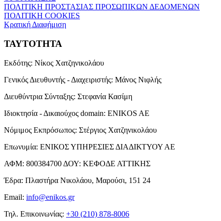
ΠΟΛΙΤΙΚΗ ΠΡΟΣΤΑΣΙΑΣ ΠΡΟΣΩΠΙΚΩΝ ΔΕΔΟΜΕΝΩΝ
ΠΟΛΙΤΙΚΗ COOKIES
Κρατική Διαφήμιση
ΤΑΥΤΟΤΗΤΑ
Εκδότης:
Νίκος Χατζηνικολάου
Γενικός Διευθυντής - Διαχειριστής:
Μάνος Νιφλής
Διευθύντρια Σύνταξης:
Στεφανία Κασίμη
Ιδιοκτησία - Δικαιούχος domain:
ENIKOS AE
Νόμιμος Εκπρόσωπος:
Στέργιος Χατζηνικολάου
Επωνυμία:
ΕΝΙΚΟΣ ΥΠΗΡΕΣΙΕΣ ΔΙΑΔΙΚΤΥΟΥ ΑΕ
ΑΦΜ:
800384700
ΔΟΥ:
ΚΕΦΟΔΕ ΑΤΤΙΚΗΣ
Έδρα:
Πλαστήρα Νικολάου, Μαρούσι, 151 24
Email:
info@enikos.gr
Τηλ. Επικοινωνίας:
+30 (210) 878-8006