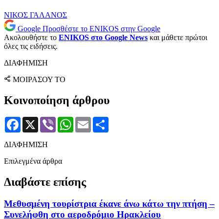
ΝΙΚΟΣ ΓΑΛΑΝΟΣ
Google
Προσθέστε το ENIKOS στην Google
Ακολουθήστε το
ENIKOS στο Google News
και μάθετε πρώτοι
όλες τις ειδήσεις.
ΔΙΑΦΗΜΙΣΗ
ΜΟΙΡΑΣΟΥ ΤΟ
Κοινοποίηση άρθρου
Facebook
X
Viber
WhatsApp
Email
Μοιραστείτε
ΔΙΑΦΗΜΙΣΗ
Επιλεγμένα άρθρα
Διαβάστε επίσης
Μεθυσμένη τουρίστρια έκανε άνω κάτω την πτήση –
Συνελήφθη στο αεροδρόμιο Ηρακλείου