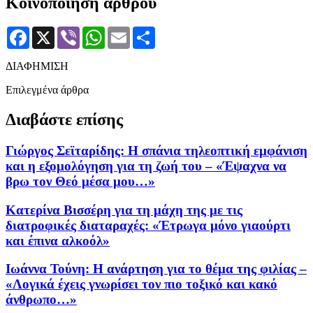
Κοινοποίηση άρθρου
Facebook
X
Viber
WhatsApp
Email
Μοιραστείτε
ΔΙΑΦΗΜΙΣΗ
Επιλεγμένα άρθρα
Διαβάστε επίσης
Γιώργος Σεϊταρίδης: Η σπάνια τηλεοπτική εμφάνιση
και η εξομολόγηση για τη ζωή του – «Έψαχνα να
βρω τον Θεό μέσα μου…»
Κατερίνα Βισσέρη για τη μάχη της με τις
διατροφικές διαταραχές: «Έτρωγα μόνο γιαούρτι
και έπινα αλκοόλ»
Ιωάννα Τούνη: Η ανάρτηση για το θέμα της φιλίας –
«Λογικά έχεις γνωρίσει τον πιο τοξικό και κακό
άνθρωπο…»