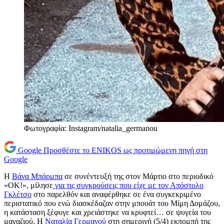
Φωτογραφία: Instagram/natalia_germanou
Google
Προσθέστε το ENIKOS ως προτιμώμενη πηγή στη
Google
Η
Βάνα Μπάρμπα
σε συνέντευξή της στον Μάρτιο στο περιοδικό
«ΟΚ!», μίλησε
για τις συγκρούσεις που είχε με τον Απόστολο
Γκλέτσο
στο παρελθόν και αναφέρθηκε σε ένα συγκεκριμένο
περιστατικό που ενώ διασκέδαζαν στην μπουάτ του Μίμη Δομάζου,
η κατάσταση ξέφυγε και χρειάστηκε να κρυφτεί… σε ψυγεία του
μαγαζιού. Η
Ναταλία Γερμανού
στη σημερινή (5/4) εκπομπή της