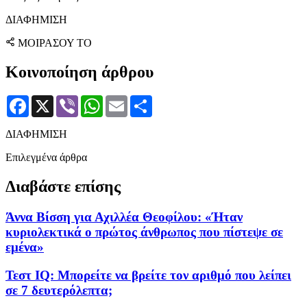
ΔΙΑΦΗΜΙΣΗ
ΜΟΙΡΑΣΟΥ ΤΟ
Κοινοποίηση άρθρου
Facebook
X
Viber
WhatsApp
Email
Μοιραστείτε
ΔΙΑΦΗΜΙΣΗ
Επιλεγμένα άρθρα
Διαβάστε επίσης
Άννα Βίσση για Αχιλλέα Θεοφίλου: «Ήταν
κυριολεκτικά ο πρώτος άνθρωπος που πίστεψε σε
εμένα»
Τεστ IQ: Mπορείτε να βρείτε τον αριθμό που λείπει
σε 7 δευτερόλεπτα;