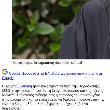
Φωτογραφία: Instagram/myrtoalikaki_official
Google
Προσθέστε το ENIKOS ως προτιμώμενη πηγή στη
Google
Η
Μυρτώ Αλικάκη
ήταν καλεσμένη το πρωί της Παρασκευής
(23/5) στην εκπομπή του Φώτη Σεργουλόπουλου και της Τζένης
Μελιτά. Η ηθοποιός ανέφερε πως η περίοδος που πρωτοβγήκε
στην υποκριτική και το ενδεχόμενο να διαλυθεί η οικογένειά της,
είναι τα δύο πιο δύσκολα πράγματα που έχει κληθεί να
διαχειριστεί.