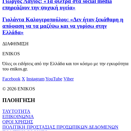
Γιώργος Λάγιος: «Τα φίλτρα στα social media
επηρεάζουν την ψυχική υγεία»
Γιολάντα Καλογεροπούλου: «Δεν ήταν ξεκάθαρη η
απόφαση να τα μαζέψω και να γυρίσω στην
Ελλάδα»
ΔΙΑΦΗΜΙΣΗ
ENIKOS
Όλες οι ειδήσεις από την Ελλάδα και τον κόσμο με την εγκυρότητα
του enikos.gr.
Facebook
X
Instagram
YouTube
Viber
© 2026 ENIKOS
ΠΛΟΗΓΗΣΗ
ΤΑΥΤΟΤΗΤΑ
ΕΠΙΚΟΙΝΩΝΙΑ
ΟΡΟΙ ΧΡΗΣΗΣ
ΠΟΛΙΤΙΚΗ ΠΡΟΣΤΑΣΙΑΣ ΠΡΟΣΩΠΙΚΩΝ ΔΕΔΟΜΕΝΩΝ