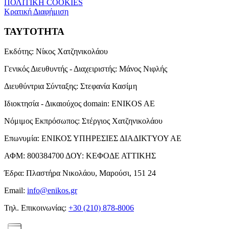
ΠΟΛΙΤΙΚΗ COOKIES
Κρατική Διαφήμιση
ΤΑΥΤΟΤΗΤΑ
Εκδότης:
Νίκος Χατζηνικολάου
Γενικός Διευθυντής - Διαχειριστής:
Μάνος Νιφλής
Διευθύντρια Σύνταξης:
Στεφανία Κασίμη
Ιδιοκτησία - Δικαιούχος domain:
ENIKOS AE
Νόμιμος Εκπρόσωπος:
Στέργιος Χατζηνικολάου
Επωνυμία:
ΕΝΙΚΟΣ ΥΠΗΡΕΣΙΕΣ ΔΙΑΔΙΚΤΥΟΥ ΑΕ
ΑΦΜ:
800384700
ΔΟΥ:
ΚΕΦΟΔΕ ΑΤΤΙΚΗΣ
Έδρα:
Πλαστήρα Νικολάου, Μαρούσι, 151 24
Email:
info@enikos.gr
Τηλ. Επικοινωνίας:
+30 (210) 878-8006