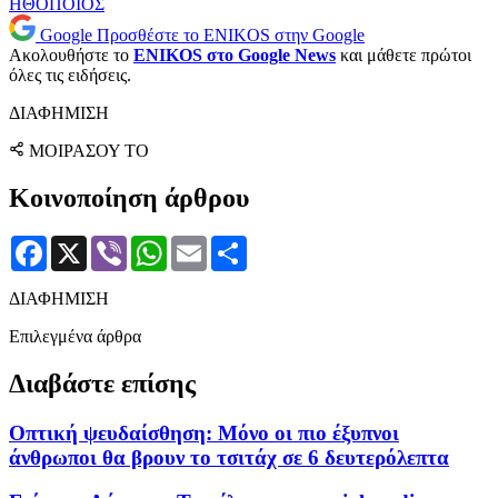
ΗΘΟΠΟΙΟΣ
Google
Προσθέστε το ENIKOS στην Google
Ακολουθήστε το
ENIKOS στο Google News
και μάθετε πρώτοι
όλες τις ειδήσεις.
ΔΙΑΦΗΜΙΣΗ
ΜΟΙΡΑΣΟΥ ΤΟ
Κοινοποίηση άρθρου
Facebook
X
Viber
WhatsApp
Email
Μοιραστείτε
ΔΙΑΦΗΜΙΣΗ
Επιλεγμένα άρθρα
Διαβάστε επίσης
Οπτική ψευδαίσθηση: Μόνο οι πιο έξυπνοι
άνθρωποι θα βρουν το τσιτάχ σε 6 δευτερόλεπτα