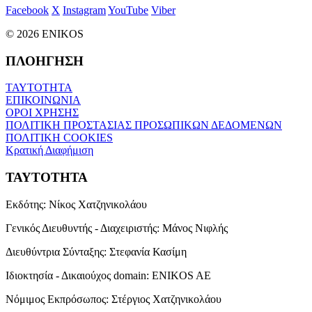
Facebook
X
Instagram
YouTube
Viber
© 2026 ENIKOS
ΠΛΟΗΓΗΣΗ
ΤΑΥΤΟΤΗΤΑ
ΕΠΙΚΟΙΝΩΝΙΑ
ΟΡΟΙ ΧΡΗΣΗΣ
ΠΟΛΙΤΙΚΗ ΠΡΟΣΤΑΣΙΑΣ ΠΡΟΣΩΠΙΚΩΝ ΔΕΔΟΜΕΝΩΝ
ΠΟΛΙΤΙΚΗ COOKIES
Κρατική Διαφήμιση
ΤΑΥΤΟΤΗΤΑ
Εκδότης:
Νίκος Χατζηνικολάου
Γενικός Διευθυντής - Διαχειριστής:
Μάνος Νιφλής
Διευθύντρια Σύνταξης:
Στεφανία Κασίμη
Ιδιοκτησία - Δικαιούχος domain:
ENIKOS AE
Νόμιμος Εκπρόσωπος:
Στέργιος Χατζηνικολάου