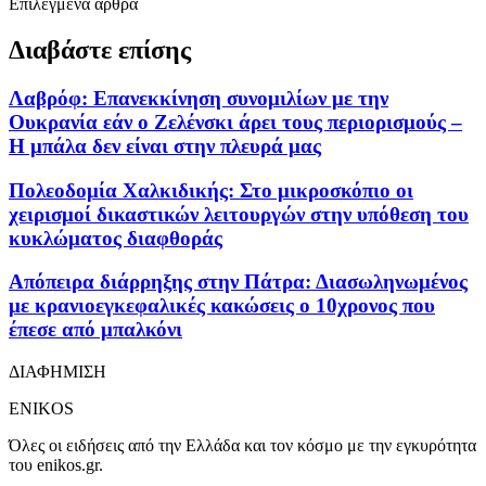
Επιλεγμένα άρθρα
Διαβάστε επίσης
Λαβρόφ: Επανεκκίνηση συνομιλίων με την
Ουκρανία εάν ο Ζελένσκι άρει τους περιορισμούς –
Η μπάλα δεν είναι στην πλευρά μας
Πολεοδομία Χαλκιδικής: Στο μικροσκόπιο οι
χειρισμοί δικαστικών λειτουργών στην υπόθεση του
κυκλώματος διαφθοράς
Απόπειρα διάρρηξης στην Πάτρα: Διασωληνωμένος
με κρανιοεγκεφαλικές κακώσεις ο 10χρονος που
έπεσε από μπαλκόνι
ΔΙΑΦΗΜΙΣΗ
ENIKOS
Όλες οι ειδήσεις από την Ελλάδα και τον κόσμο με την εγκυρότητα
του enikos.gr.