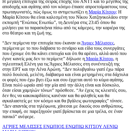
Η μεγάλη επιτυχία της σειράς εποχής του ΑΝΤ1 και το μέγεθος της
αποδοχής και αγάπης από τον κόσμο έπιασε απροετοίμαστους τους
πρωταγωνιστές, πώς όμως το αντιμετωπίζει η
Μαρία Κίτσου;
Η
Μαρία Κίτσου θα είναι καλεσμένη του Νίκου Χατζηνικολάου στην
εκπομπή “Ενώπιος Ενωπίω”, τη Δευτέρα στις 23:45 όπου θα
μιλήσει για τα παρασκήνια πίσω από τις κάμερες, την καριέρα της
στο θέατρο και τη ζωή της.
“Δεν περίμενα την επιτυχία που έκαναν οι
Άγριες Μέλισσες
,
περίμενα με το που διάβασα το σενάριο και είδα τους συνεργάτες
που έχουμε ότι θα κάνει επιτυχία και ότι θα αρέσει, αλλά αυτό που
έγινε κανείς μας δεν το περίμενε” δήλωσε η
Μαρία Κίτσου
, η
τηλεοπτική Ελένη για τις Άγριες Μέλισσες στη συνέντευξή της
στην ΕΡΤ και την Λένα Αρώνη. “Δεν πολυβγαίνω γιατί έχω πάρα
πολύ δουλειά, μελέτη, διάβασμα και είναι μετρημένες στα δάχτυλα
οι φορές που έχω βγει έξω και σου έρχεται αυτό το κύμα αγάπης.
Είναι πολύ ωραίο από την μία από την άλλη είναι και δύσκολο,
όταν είσαι χαμηλών τόνων” πρόσθεσε. “Αν έχεις τις κλειστές σου,
δεν θες να κακοκαρδίσεις κανέναν και θα φιληθείς και θα
αγκαλιαστείς με τον κόσμο και θα βγάλεις φωτογραφίες” τόνισε.
“Δεν απαντάς στα τηλέφωνα, χάνεσαι με δικούς σου ανθρώπους,
την επαφή, σε παρεξηγούν γιατί βρίσκεται σε μια τρέλα, σε έναν
πανικό” ανέφερε.
ΑΓΡΙΕΣ ΜΕΛΙΣΣΕΣ
ΕΝΩΠΙΟΣ ΕΝΩΠΙΩ
ΚΙΤΣΟΥ
ΛΕΝΙΩ