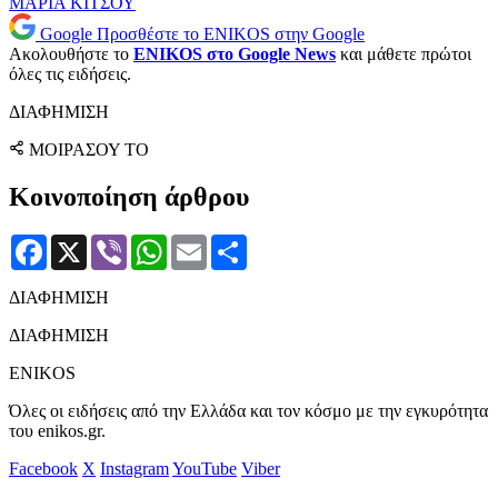
ΜΑΡΙΑ ΚΙΤΣΟΥ
Google
Προσθέστε το ENIKOS στην Google
Ακολουθήστε το
ENIKOS στο Google News
και μάθετε πρώτοι
όλες τις ειδήσεις.
ΔΙΑΦΗΜΙΣΗ
ΜΟΙΡΑΣΟΥ ΤΟ
Κοινοποίηση άρθρου
Facebook
X
Viber
WhatsApp
Email
Μοιραστείτε
ΔΙΑΦΗΜΙΣΗ
ΔΙΑΦΗΜΙΣΗ
ENIKOS
Όλες οι ειδήσεις από την Ελλάδα και τον κόσμο με την εγκυρότητα
του enikos.gr.
Facebook
X
Instagram
YouTube
Viber