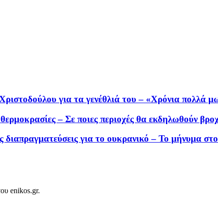
Χριστοδούλου για τα γενέθλιά του – «Χρόνια πολλά μ
θερμοκρασίες – Σε ποιες περιοχές θα εκδηλωθούν βρο
ις διαπραγματεύσεις για το ουκρανικό – Το μήνυμα στ
ου enikos.gr.