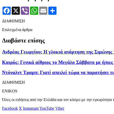
Facebook
X
Viber
WhatsApp
Email
Μοιραστείτε
ΔΙΑΦΗΜΙΣΗ
Επιλεγμένα άρθρα
Διαβάστε επίσης
Ανδρέας Γεωργίου: Η γλυκιά ανάρτηση της Σιμώνης 
Καιρός: Γενικά αίθριος το Μεγάλο Σάββατο με ήπιες 
Ντόναλντ Τραμπ: Γιατί απειλεί τώρα να παρατήσει τ
ΔΙΑΦΗΜΙΣΗ
ENIKOS
Όλες οι ειδήσεις από την Ελλάδα και τον κόσμο με την εγκυρότητα τ
Facebook
X
Instagram
YouTube
Viber