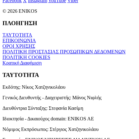
Facebook
X
Instagram
YouTube
Viber
© 2026 ENIKOS
ΠΛΟΗΓΗΣΗ
ΤΑΥΤΟΤΗΤΑ
ΕΠΙΚΟΙΝΩΝΙΑ
ΟΡΟΙ ΧΡΗΣΗΣ
ΠΟΛΙΤΙΚΗ ΠΡΟΣΤΑΣΙΑΣ ΠΡΟΣΩΠΙΚΩΝ ΔΕΔΟΜΕΝΩΝ
ΠΟΛΙΤΙΚΗ COOKIES
Κρατική Διαφήμιση
ΤΑΥΤΟΤΗΤΑ
Εκδότης:
Νίκος Χατζηνικολάου
Γενικός Διευθυντής - Διαχειριστής:
Μάνος Νιφλής
Διευθύντρια Σύνταξης:
Στεφανία Κασίμη
Ιδιοκτησία - Δικαιούχος domain:
ENIKOS AE
Νόμιμος Εκπρόσωπος:
Στέργιος Χατζηνικολάου