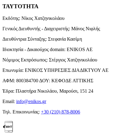
ΤΑΥΤΟΤΗΤΑ
Εκδότης:
Νίκος Χατζηνικολάου
Γενικός Διευθυντής - Διαχειριστής:
Μάνος Νιφλής
Διευθύντρια Σύνταξης:
Στεφανία Κασίμη
Ιδιοκτησία - Δικαιούχος domain:
ENIKOS AE
Νόμιμος Εκπρόσωπος:
Στέργιος Χατζηνικολάου
Επωνυμία:
ΕΝΙΚΟΣ ΥΠΗΡΕΣΙΕΣ ΔΙΑΔΙΚΤΥΟΥ ΑΕ
ΑΦΜ:
800384700
ΔΟΥ:
ΚΕΦΟΔΕ ΑΤΤΙΚΗΣ
Έδρα:
Πλαστήρα Νικολάου, Μαρούσι, 151 24
Email:
info@enikos.gr
Τηλ. Επικοινωνίας:
+30 (210) 878-8006