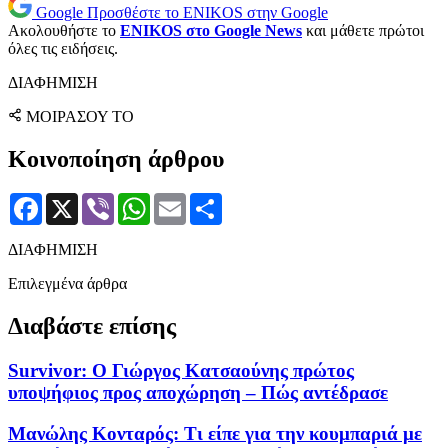
Google
Προσθέστε το ENIKOS στην Google
Ακολουθήστε το
ENIKOS στο Google News
και μάθετε πρώτοι
όλες τις ειδήσεις.
ΔΙΑΦΗΜΙΣΗ
ΜΟΙΡΑΣΟΥ ΤΟ
Κοινοποίηση άρθρου
Facebook
X
Viber
WhatsApp
Email
Μοιραστείτε
ΔΙΑΦΗΜΙΣΗ
Επιλεγμένα άρθρα
Διαβάστε επίσης
Survivor: Ο Γιώργος Κατσαούνης πρώτος
υποψήφιος προς αποχώρηση – Πώς αντέδρασε
Μανώλης Κονταρός: Τι είπε για την κουμπαριά με