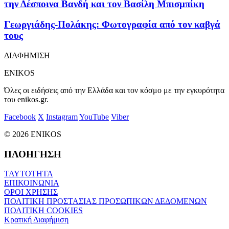
την Δέσποινα Βανδή και τον Βασίλη Μπισμπίκη
Γεωργιάδης-Πολάκης: Φωτογραφία από τον καβγά
τους
ΔΙΑΦΗΜΙΣΗ
ENIKOS
Όλες οι ειδήσεις από την Ελλάδα και τον κόσμο με την εγκυρότητα
του enikos.gr.
Facebook
X
Instagram
YouTube
Viber
© 2026 ENIKOS
ΠΛΟΗΓΗΣΗ
ΤΑΥΤΟΤΗΤΑ
ΕΠΙΚΟΙΝΩΝΙΑ
ΟΡΟΙ ΧΡΗΣΗΣ
ΠΟΛΙΤΙΚΗ ΠΡΟΣΤΑΣΙΑΣ ΠΡΟΣΩΠΙΚΩΝ ΔΕΔΟΜΕΝΩΝ
ΠΟΛΙΤΙΚΗ COOKIES
Κρατική Διαφήμιση