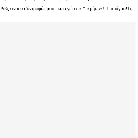
Ριβς είναι ο σύντροφός μου” και εγώ είπε “περίμενε! Τι πράγμα!Τι;