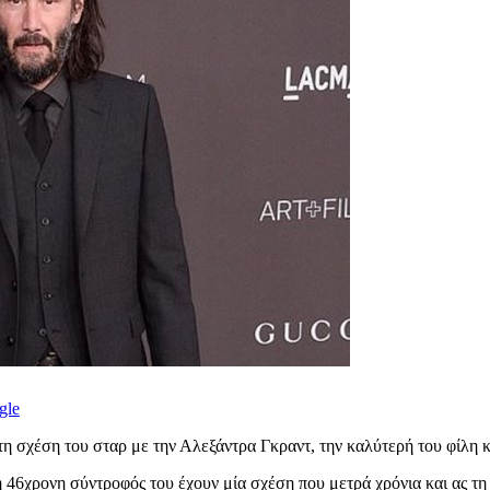
gle
τη σχέση του σταρ με την Αλεξάντρα Γκραντ, την καλύτερή του φίλη κ
 46χρονη σύντροφός του έχουν μία σχέση που μετρά χρόνια και ας τ