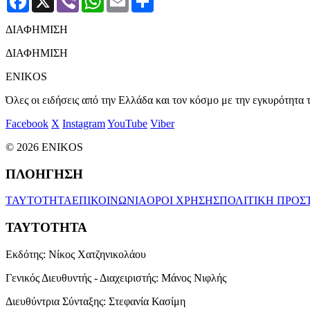
ΔΙΑΦΗΜΙΣΗ
ΔΙΑΦΗΜΙΣΗ
ENIKOS
Όλες οι ειδήσεις από την Ελλάδα και τον κόσμο με την εγκυρότητα τ
Facebook
X
Instagram
YouTube
Viber
© 2026 ENIKOS
ΠΛΟΗΓΗΣΗ
ΤΑΥΤΟΤΗΤΑ
ΕΠΙΚΟΙΝΩΝΙΑ
ΟΡΟΙ ΧΡΗΣΗΣ
ΠΟΛΙΤΙΚΗ ΠΡΟΣ
ΤΑΥΤΟΤΗΤΑ
Εκδότης:
Νίκος Χατζηνικολάου
Γενικός Διευθυντής - Διαχειριστής:
Μάνος Νιφλής
Διευθύντρια Σύνταξης:
Στεφανία Κασίμη