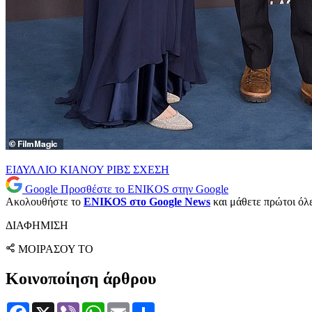
ΕΙΔΥΛΛΙΟ
ΚΙΑΝΟΥ ΡΙΒΣ
ΣΧΕΣΗ
Google
Προσθέστε το ENIKOS στην Google
Ακολουθήστε το
ENIKOS στο Google News
και μάθετε πρώτοι όλες
ΔΙΑΦΗΜΙΣΗ
ΜΟΙΡΑΣΟΥ ΤΟ
Κοινοποίηση άρθρου
Facebook
X
Viber
WhatsApp
Email
Μοιραστείτε