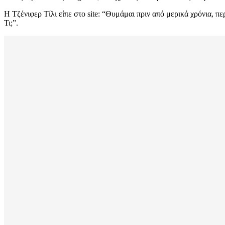
Η Τζένιφερ Τίλι είπε στο site: “Θυμάμαι πριν από μερικά χρόνια, πε
Τι;”.