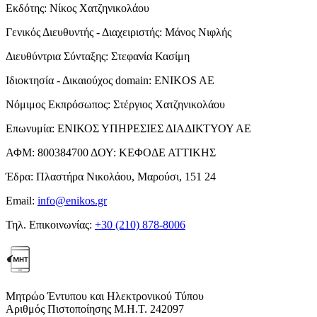
Εκδότης:
Νίκος Χατζηνικολάου
Γενικός Διευθυντής - Διαχειριστής:
Μάνος Νιφλής
Διευθύντρια Σύνταξης:
Στεφανία Κασίμη
Ιδιοκτησία - Δικαιούχος domain:
ENIKOS AE
Νόμιμος Εκπρόσωπος:
Στέργιος Χατζηνικολάου
Επωνυμία:
ΕΝΙΚΟΣ ΥΠΗΡΕΣΙΕΣ ΔΙΑΔΙΚΤΥΟΥ ΑΕ
ΑΦΜ:
800384700
ΔΟΥ:
ΚΕΦΟΔΕ ΑΤΤΙΚΗΣ
Έδρα:
Πλαστήρα Νικολάου, Μαρούσι, 151 24
Email:
info@enikos.gr
Τηλ. Επικοινωνίας:
+30 (210) 878-8006
Μητρώο Έντυπου και Ηλεκτρονικού Τύπου
Αριθμός Πιστοποίησης Μ.Η.Τ. 242097