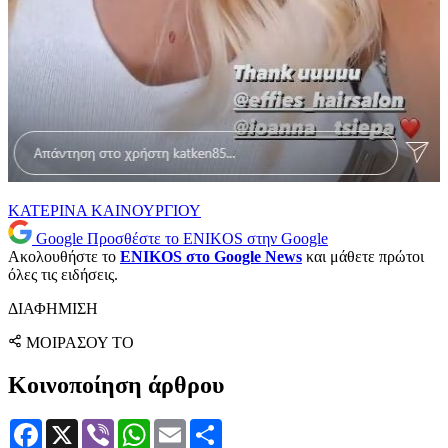
ΚΑΤΕΡΙΝΑ ΚΑΙΝΟΥΡΓΙΟΥ
Google
Προσθέστε το ENIKOS στην Google
Ακολουθήστε το
ENIKOS στο Google News
και μάθετε πρώτοι
όλες τις ειδήσεις.
ΔΙΑΦΗΜΙΣΗ
ΜΟΙΡΑΣΟΥ ΤΟ
Κοινοποίηση άρθρου
Facebook
X
Viber
WhatsApp
Email
Μοιραστείτε