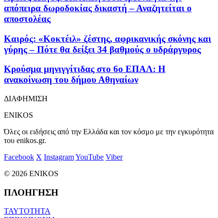
απόπειρα δωροδοκίας δικαστή – Αναζητείται ο
αποστολέας
Καιρός: «Κοκτέιλ» ζέστης, αφρικανικής σκόνης και
γύρης – Πότε θα δείξει 34 βαθμούς ο υδράργυρος
Κρούσμα μηνιγγίτιδας στο 6ο ΕΠΑΛ: Η
ανακοίνωση του δήμου Αθηναίων
ΔΙΑΦΗΜΙΣΗ
ENIKOS
Όλες οι ειδήσεις από την Ελλάδα και τον κόσμο με την εγκυρότητα
του enikos.gr.
Facebook
X
Instagram
YouTube
Viber
© 2026 ENIKOS
ΠΛΟΗΓΗΣΗ
ΤΑΥΤΟΤΗΤΑ