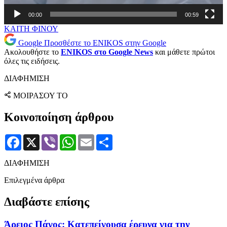
00:00
00:59
ΚΑΙΤΗ ΦΙΝΟΥ
Google
Προσθέστε το ENIKOS στην Google
Ακολουθήστε το
ENIKOS στο Google News
και μάθετε πρώτοι
όλες τις ειδήσεις.
ΔΙΑΦΗΜΙΣΗ
ΜΟΙΡΑΣΟΥ ΤΟ
Κοινοποίηση άρθρου
Facebook
X
Viber
WhatsApp
Email
Μοιραστείτε
ΔΙΑΦΗΜΙΣΗ
Επιλεγμένα άρθρα
Διαβάστε επίσης
Άρειος Πάγος: Κατεπείγουσα έρευνα για την