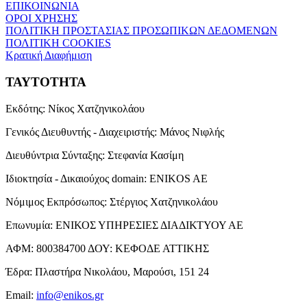
ΕΠΙΚΟΙΝΩΝΙΑ
ΟΡΟΙ ΧΡΗΣΗΣ
ΠΟΛΙΤΙΚΗ ΠΡΟΣΤΑΣΙΑΣ ΠΡΟΣΩΠΙΚΩΝ ΔΕΔΟΜΕΝΩΝ
ΠΟΛΙΤΙΚΗ COOKIES
Κρατική Διαφήμιση
ΤΑΥΤΟΤΗΤΑ
Εκδότης:
Νίκος Χατζηνικολάου
Γενικός Διευθυντής - Διαχειριστής:
Μάνος Νιφλής
Διευθύντρια Σύνταξης:
Στεφανία Κασίμη
Ιδιοκτησία - Δικαιούχος domain:
ENIKOS AE
Νόμιμος Εκπρόσωπος:
Στέργιος Χατζηνικολάου
Επωνυμία:
ΕΝΙΚΟΣ ΥΠΗΡΕΣΙΕΣ ΔΙΑΔΙΚΤΥΟΥ ΑΕ
ΑΦΜ:
800384700
ΔΟΥ:
ΚΕΦΟΔΕ ΑΤΤΙΚΗΣ
Έδρα:
Πλαστήρα Νικολάου, Μαρούσι, 151 24
Email:
info@enikos.gr