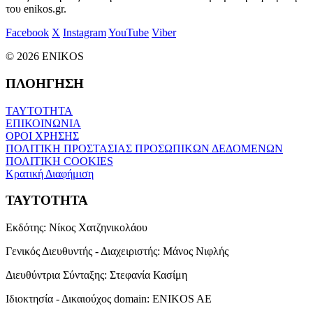
του enikos.gr.
Facebook
X
Instagram
YouTube
Viber
© 2026 ENIKOS
ΠΛΟΗΓΗΣΗ
ΤΑΥΤΟΤΗΤΑ
ΕΠΙΚΟΙΝΩΝΙΑ
ΟΡΟΙ ΧΡΗΣΗΣ
ΠΟΛΙΤΙΚΗ ΠΡΟΣΤΑΣΙΑΣ ΠΡΟΣΩΠΙΚΩΝ ΔΕΔΟΜΕΝΩΝ
ΠΟΛΙΤΙΚΗ COOKIES
Κρατική Διαφήμιση
ΤΑΥΤΟΤΗΤΑ
Εκδότης:
Νίκος Χατζηνικολάου
Γενικός Διευθυντής - Διαχειριστής:
Μάνος Νιφλής
Διευθύντρια Σύνταξης:
Στεφανία Κασίμη
Ιδιοκτησία - Δικαιούχος domain:
ENIKOS AE