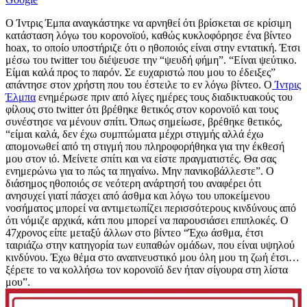
Ο Ίντρις Έμπα αναγκάστηκε να αρνηθεί ότι βρίσκεται σε κρίσιμη
κατάσταση λόγω του κορονοϊού, καθώς κυκλοφόρησε ένα βίντεο
hoax, το οποίο υποστήριζε ότι ο ηθοποιός είναι στην εντατική. Έτσι
μέσω του twitter του διέψευσε την “ψευδή φήμη”. “Είναι ψεύτικο.
Είμαι καλά προς το παρόν. Σε ευχαριστώ που μου το έδειξες”
απάντησε στον χρήστη που του έστειλε το εν λόγω βίντεο. O
Ίντρις
Έλμπα
ενημέρωσε πριν από λίγες ημέρες τους διαδικτυακούς του
φίλους στο twitter ότι βρέθηκε θετικός στον κορονοϊό και τους
συνέστησε να μένουν σπίτι. Όπως σημείωσε, βρέθηκε θετικός,
“είμαι καλά, δεν έχω συμπτώματα μέχρι στιγμής αλλά έχω
απομονωθεί από τη στιγμή που πληροφορήθηκα για την έκθεσή
μου στον ιό. Μείνετε σπίτι και να είστε πραγματιστές. Θα σας
ενημερώνω για το πώς τα πηγαίνω. Μην πανικοβάλλεστε”. Ο
διάσημος ηθοποιός σε νεότερη ανάρτησή του αναφέρει ότι
ανησυχεί γιατί πάσχει από άσθμα και λόγω του υποκείμενου
νοσήματος μπορεί να αντιμετωπίζει περισσότερους κινδύνους από
ότι νόμιζε αρχικά, κάτι που μπορεί να παρουσιάσει επιπλοκές. Ο
47χρονος είπε μεταξύ άλλων στο βίντεο “Έχω άσθμα, έτσι
ταιριάζω στην κατηγορία των ευπαθών ομάδων, που είναι υψηλού
κινδύνου. Έχω θέμα στο αναπνευστικό μου όλη μου τη ζωή έτσι…
ξέρετε το να κολλήσω τον κορονοϊό δεν ήταν σίγουρα στη λίστα
μου”.