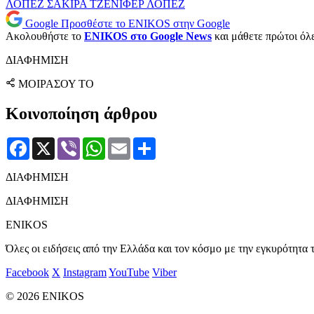
ΛΟΠΕΖ
ΣΑΚΙΡΑ
ΤΖΕΝΙΦΕΡ ΛΟΠΕΖ
Google
Προσθέστε το ENIKOS στην Google
Ακολουθήστε το
ENIKOS στο Google News
και μάθετε πρώτοι όλες
ΔΙΑΦΗΜΙΣΗ
ΜΟΙΡΑΣΟΥ ΤΟ
Κοινοποίηση άρθρου
Facebook
X
Viber
WhatsApp
Email
Μοιραστείτε
ΔΙΑΦΗΜΙΣΗ
ΔΙΑΦΗΜΙΣΗ
ENIKOS
Όλες οι ειδήσεις από την Ελλάδα και τον κόσμο με την εγκυρότητα τ
Facebook
X
Instagram
YouTube
Viber
© 2026 ENIKOS