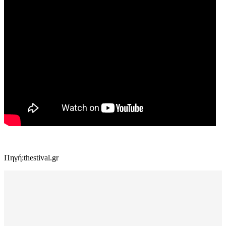
Πηγή:thestival.gr