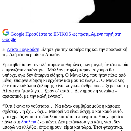
Google
Προσθέστε το ENIKOS ως προτιμώμενη πηγή στη
Google
Η
Λίτσα Γιαγκούση
μίλησε για την καριέρα της και την προσωπική
της ζωή στο περιοδικό Λοιπόν.
Ερωτηθείσα αν την φλέρταραν οι θαμώνες των μαγαζιών στα οποία
εμφανιζόταν απάντησε “Μάλλον με φλέρταραν, σίγουρα θα
υπήρχε, εγώ δεν έπαιρνα είδηση. Ο Μανώλης, που ήταν πίσω από
μένα, έπαιρνε είδηση κι ερχόταν και μου τα έλεγε… Ο Μανώλης
δεν ήταν καθόλου ζηλιάρης, είναι λογικός άνθρωπος… ξέρει και τη
Λίτσα ότι ήταν λίγο… ζώον σ’ αυτά… Δεν ήμουν η γυναίκα –
αρπακτικό, με την καλή έννοια”.
“
Ό,τι έκανα το γούσταρα… Να κάνω συμβιβασμούς ή κάποιες
σχέσεις… ή όχι… όχι… Μπορεί να είναι άσχημο και κακό αυτό,
γιατί χρειάζονται στη δουλειά και τέτοια πράγματα. Υποχωρήσεις
πάνω στη
δουλειά
έχω κάνει. Δεν μετάνιωσα για κάτι, γιατί δεν
μπορώ να αλλάξω, όπως ήμουν, είμαι και τώρα. Έτσι φτιάχτηκα.