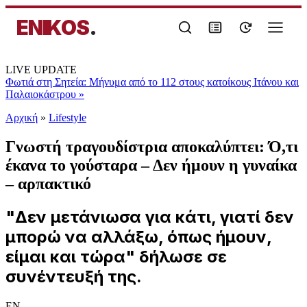
ENIKOS
.
LIVE UPDATE
Φωτιά στη Σητεία: Μήνυμα από το 112 στους κατοίκους Ιτάνου και
Παλαιοκάστρου
»
Αρχική
»
Lifestyle
Γνωστή τραγουδίστρια αποκαλύπτει: Ό,τι
έκανα το γούσταρα – Δεν ήμουν η γυναίκα
– αρπακτικό
"Δεν μετάνιωσα για κάτι, γιατί δεν
μπορώ να αλλάξω, όπως ήμουν,
είμαι και τώρα" δήλωσε σε
συνέντευξή της.
EN