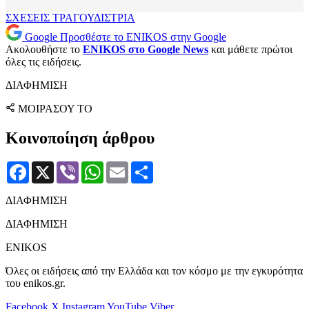
ΣΧΕΣΕΙΣ
ΤΡΑΓΟΥΔΙΣΤΡΙΑ
Google
Προσθέστε το ENIKOS στην Google
Ακολουθήστε το
ENIKOS στο Google News
και μάθετε πρώτοι
όλες τις ειδήσεις.
ΔΙΑΦΗΜΙΣΗ
ΜΟΙΡΑΣΟΥ ΤΟ
Κοινοποίηση άρθρου
Facebook
X
Viber
WhatsApp
Email
Μοιραστείτε
ΔΙΑΦΗΜΙΣΗ
ΔΙΑΦΗΜΙΣΗ
ENIKOS
Όλες οι ειδήσεις από την Ελλάδα και τον κόσμο με την εγκυρότητα
του enikos.gr.
Facebook
X
Instagram
YouTube
Viber