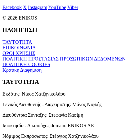
Facebook
X
Instagram
YouTube
Viber
© 2026 ENIKOS
ΠΛΟΗΓΗΣΗ
ΤΑΥΤΟΤΗΤΑ
ΕΠΙΚΟΙΝΩΝΙΑ
ΟΡΟΙ ΧΡΗΣΗΣ
ΠΟΛΙΤΙΚΗ ΠΡΟΣΤΑΣΙΑΣ ΠΡΟΣΩΠΙΚΩΝ ΔΕΔΟΜΕΝΩΝ
ΠΟΛΙΤΙΚΗ COOKIES
Κρατική Διαφήμιση
ΤΑΥΤΟΤΗΤΑ
Εκδότης:
Νίκος Χατζηνικολάου
Γενικός Διευθυντής - Διαχειριστής:
Μάνος Νιφλής
Διευθύντρια Σύνταξης:
Στεφανία Κασίμη
Ιδιοκτησία - Δικαιούχος domain:
ENIKOS AE
Νόμιμος Εκπρόσωπος:
Στέργιος Χατζηνικολάου