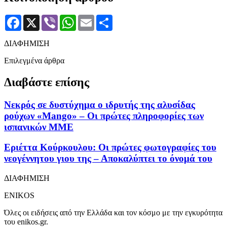
Facebook
X
Viber
WhatsApp
Email
Μοιραστείτε
ΔΙΑΦΗΜΙΣΗ
Επιλεγμένα άρθρα
Διαβάστε επίσης
Νεκρός σε δυστύχημα ο ιδρυτής της αλυσίδας
ρούχων «Mangο» – Οι πρώτες πληροφορίες των
ισπανικών ΜΜΕ
Εριέττα Κούρκουλου: Οι πρώτες φωτογραφίες του
νεογέννητου γιου της – Αποκαλύπτει το όνομά του
ΔΙΑΦΗΜΙΣΗ
ENIKOS
Όλες οι ειδήσεις από την Ελλάδα και τον κόσμο με την εγκυρότητα
του enikos.gr.