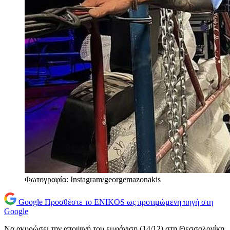
Φωτογραφία: Instagram/georgemazonakis
Google
Προσθέστε το ENIKOS ως προτιμώμενη πηγή στη
Google
Να ακυρώσει την αποψινή του εμφάνιση (14/12) στη Θεσσαλονίκη